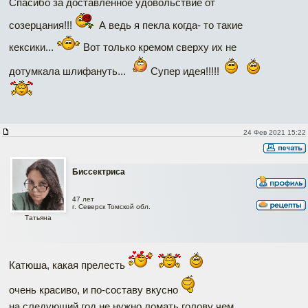
Спасибо за доставленное удовольствие от
созерцания!!!
А ведь я пекла когда- то такие
кексики...
Вот только кремом сверху их не
дотумкала шлифануть...
Супер идея!!!!!
24 Фев 2021 15:22
Биссектриса
47 лет
г. Северск Томской обл.
Татьяна
Катюша, какая прелесть
очень красиво, и по-составу вкусно
на следующий год не нужно ломать голову чем