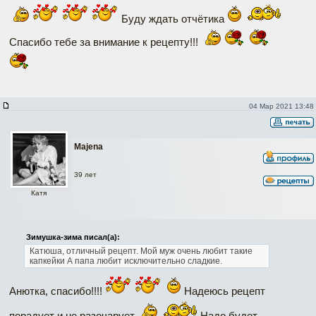
Буду ждать отчётика
Спасибо тебе за внимание к рецепту!!!
04 Мар 2021 13:48
Majena
39 лет
Катя
Зимушка-зима писал(а):
Катюша, отличный рецепт. Мой муж очень любит такие
капкейки А папа любит исключительно сладкие.
Анютка, спасибо!!!!
Надеюсь рецепт
порадует и не разочарует
Надо будет