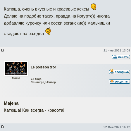
Катюша, очень вкусные и красивые кексы
Делаю на подобие таких, правда на йогурте)) иногда
добавляю курочку или соски веганские)) мальчишки
съедают на раз-два
21 Фев 2021 13:08
Le poisson d'or
Маша
73 года
Ленинград-Питер
Majena
Катюша! Как всегда - красота!
22 Фев 2021 16:12