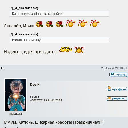
Д_И_ана писал(а):
Катя, какие забавные капкейки
Спасибо, Ириш
Д_И_ана писал(а):
Взяла на заметку!
Надеюсь, идея пригодится
23 Фев 2021 19:31
Dosik
55 лет
Златоуст, Южный Урал
Маришка
Мммм, Катюнь, шикарная красота! Праздничная!!!!