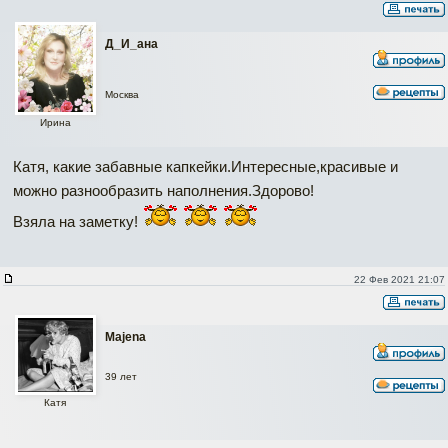
Д_И_ана
Москва
Ирина
Катя, какие забавные капкейки.Интересные,красивые и
можно разнообразить наполнения.Здорово!
Взяла на заметку!
22 Фев 2021 21:07
Majena
39 лет
Катя