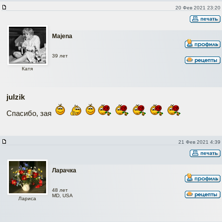
20 Фев 2021 23:20
Majena
39 лет
Катя
julzik
Спасибо, зая
21 Фев 2021 4:39
Ларачка
48 лет
MD, USA
Лариса