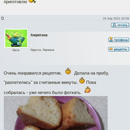
приготовлю
24 Апр 2021 20:59
Амритана
Одесса, Украина
Ната
Очень понравился рецептик.
Делала на пробу,
"разлетелись" за считанные минуты.
Пока
собралась - уже нечего было фоткать.