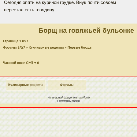
Сегодня опять на куриной грудке. Внук почти совсем
перестал есть говядину.
Борщ на говяжьей бульонке
Страница
1
из
1
Форумы SAY7
»
Кулинарные рецепты
»
Первые блюда
Часовой пояс: GMT + 6
Кулинарные рецепты
Форумы
Кулинарный форум
forum.say7.info
Powered by
phpBB