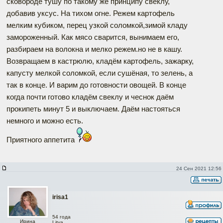
сковороде тушу по такому же принципу свеклу,
добавив уксус. На тихом огне. Режем картофель
мелким кубиком, перец узкой соломкой,зимой кладу
замороженный. Как мясо сварится, вынимаем его,
разбираем на волокна и мелко режем.но не в кашу.
Возвращаем в кастрюлю, кладём картофель, зажарку,
капусту мелкой соломкой, если сушёная, то зелень, а
так в конце. И варим до готовности овощей. В конце
когда почти готово кладём свеклу и чеснок даём
прокипеть минут 5 и выключаем. Даём настояться
немного и можно есть.
Приятного аппетита
24 Сен 2021 12:56
irisa1
54 года
Ирина
Litva