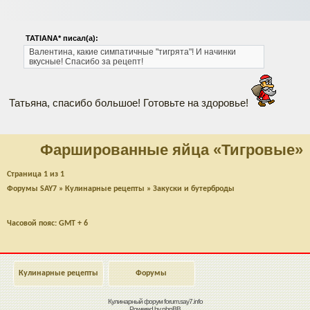
TATIANA* писал(а):
Валентина, какие симпатичные "тигрята"!
И начинки
вкусные!
Спасибо за рецепт!
Татьяна, спасибо большое! Готовьте на здоровье!
Фаршированные яйца «Тигровые»
Страница
1
из
1
Форумы SAY7
»
Кулинарные рецепты
»
Закуски и бутерброды
Часовой пояс: GMT + 6
Кулинарные рецепты
Форумы
Кулинарный форум
forum.say7.info
Powered by
phpBB