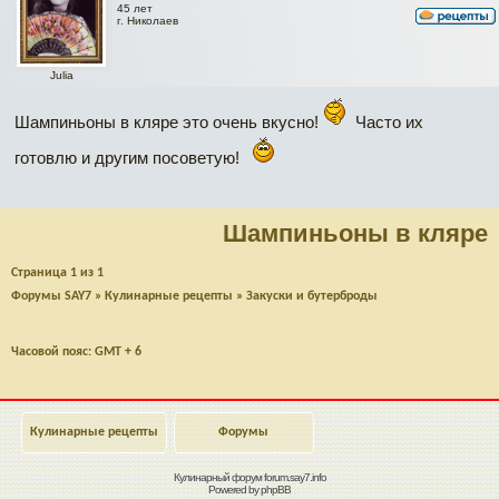
45 лет
г. Николаев
Julia
Шампиньоны в кляре это очень вкусно!
Часто их
готовлю и другим посоветую!
Шампиньоны в кляре
Страница
1
из
1
Форумы SAY7
»
Кулинарные рецепты
»
Закуски и бутерброды
Часовой пояс: GMT + 6
Кулинарные рецепты
Форумы
Кулинарный форум
forum.say7.info
Powered by
phpBB