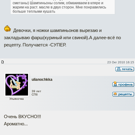
сметаны) Шампиньоны солим, обмакиваем в кляре и
жарим на раст. масле в двух сторон. Мне понравились
больше теплыми кушать
Девочки, я ножки шампиньонов вырезаю и
закладываю фарш(куриный или свиной).А далее-всё по
рецепту. Получается -СУПЕР.
23 Окт 2010 16:15
ulianochkka
39 лет
СПб
Ульяночка
Очень ВКУСНО!!!
Ароматно...