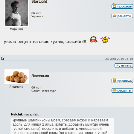
StarLight
36 лет
Украина
Маришка
увела рецепт на свою кухню, спасибо!!!
Re: Шампиньоны в кляре
24 Июн 2010 16:15
Люсенька
Людмила
66 лет
Санкт-Петербург
Nelchik писал(а):
крупные шампиньоны моем, срезаем ножки и нарезаем
вдоль.
для кляра 2 яйца, взбить, добавить муку(до очень
густой сметаны), посолить и добавить минеральной
сильногазированной воды (до состояния просто густой