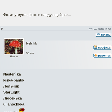
Фотик у мужа..фото в следующий раз...
07 Ноя 2010 18:59
Nelchik
56 лет
Нелли
Nasten`ka
kiska-bantik
Лёльчик
StarLight
Люсенька
ulianochkka