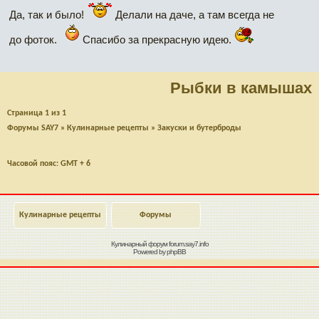
Да, так и было!
Делали на даче, а там всегда не
до фоток.
Спасибо за прекрасную идею.
Рыбки в камышах
Страница
1
из
1
Форумы SAY7
»
Кулинарные рецепты
»
Закуски и бутерброды
Часовой пояс: GMT + 6
Кулинарные рецепты
Форумы
Кулинарный форум
forum.say7.info
Powered by
phpBB