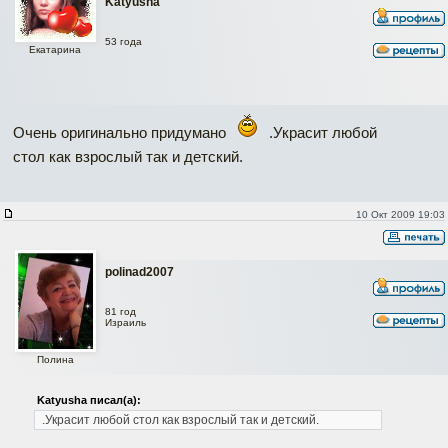
Katyusha
53 года
Екатарина
Очень оригинально придумано
.Украсит любой
стол как взрослый так и детский.
10 Окт 2009 19:03
polinad2007
81 год
Израиль
Полина
Katyusha писал(а):
.Украсит любой стол как взрослый так и детский.