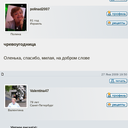
polinad2007
81 год
Израиль
Полина
чревоугодница
Оленька, спасибо, милая, на добром слове
27 Янв 2009 19:50
Valentina47
79 лет
Cанкт-Петербург
Валентина
Vintage писал(а):