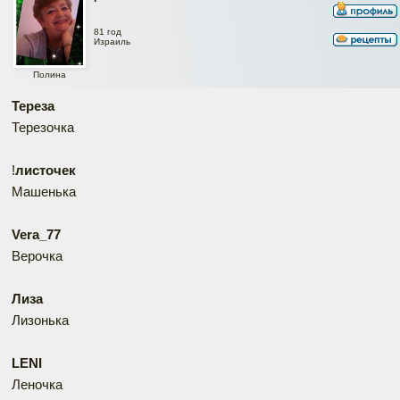
81 год
Израиль
Полина
Тереза
Терезочка
!
листочек
Машенька
Vera_77
Верочка
Лиза
Лизонька
LENI
Леночка