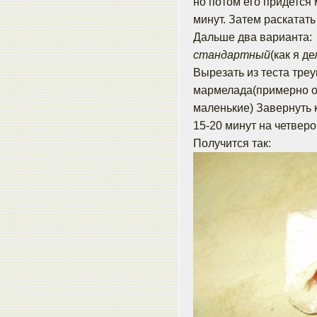
но потом его придется 
минут. Затем раскатат
Дальше два варианта:
стандартный
(как я д
Вырезать из теста треу
мармелада(примерно од
маленькие) Завернуть 
15-20 минут на четверо
Получится так: