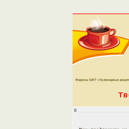
Форумы SAY7
»
Кулинарные реце
Тв
Творожное печенье с мармеладо