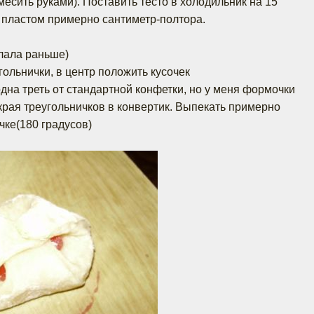
месить руками). Поставить тесто в холодильник на 15
ь пластом примерно сантиметр-полтора.
елала раньше)
гольнички, в центр положить кусочек
на треть от стандартной конфетки, но у меня формочки
края треугольничков в конвертик. Выпекать примерно
чке(180 градусов)