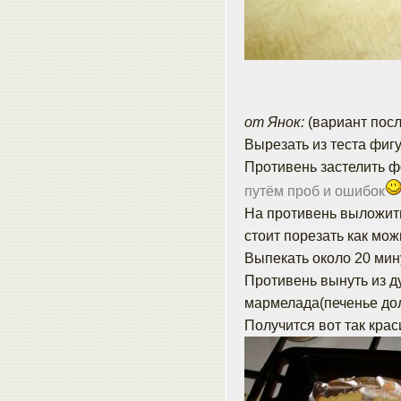
от Янок:
(вариант пос
Вырезать из теста фиг
Противень застелить ф
путём проб и ошибок
На противень выложить
стоит порезать как мож
Выпекать около 20 мин
Противень вынуть из д
мармелада(печенье дол
Получится вот так крас