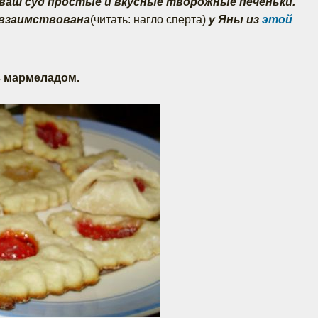
 ваш суд простые и вкусные творожные печеньки.
овзаимствована
(читать: нагло сперта)
у Яны из
этой
с мармеладом.