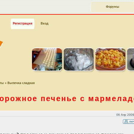
Форумы
Регистрация
Вход
пты
»
Выпечка сладкая
орожное печенье с мармела
м
06 Апр 2009