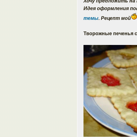
Хочу предложить на
Идея оформления п
темы
. Рецепт мой
Творожные печенья 