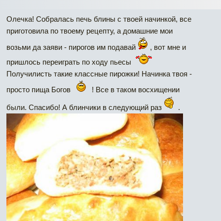
Олечка! Собралась печь блины с твоей начинкой, все
приготовила по твоему рецепту, а домашние мои
возьми да заяви - пирогов им подавай
, вот мне и
пришлось переиграть по ходу пьесы
Получилисть такие классные пирожки! Начинка твоя -
просто пища Богов
! Все в таком восхищении
были. Спасибо! А блинчики в следующий раз
.