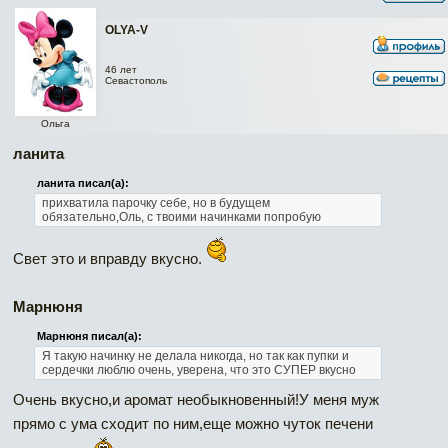
OLYA-V
46 лет
Севастополь
Ольга
ланита
ланита писал(а):
прихватила парочку себе, но в будущем
обязательно,Оль, с твоими начинками попробую
Свет это и вправду вкусно.
Марнюня
Марнюня писал(а):
Я такую начинку не делала никогда, но так как пупки и
сердечки люблю очень, уверена, что это СУПЕР вкусно
Очень вкусно,и аромат необыкновенный!У меня муж
прямо с ума сходит по ним,еще можно чуток печени