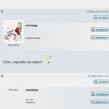
09 Янв 2013 20:11
летчица
нидерланды
светлана
Оля, спасибо за совет!
22 Янв 2013 1:12
Наташа
nataliska
47 лет
Украина