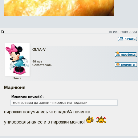
10 Июн 2009 20:33
OLYA-V
46 лет
Севастополь
Ольга
Марнюня
Марнюня писал(а):
мои возьми да заяви - пирогов им подавай
пирожки получились что надо!А начинка
универсальная,ее и в пирожки можно!