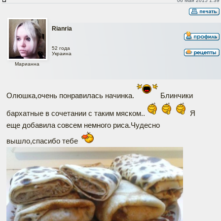
06 Май 2015 1:39
Rianria
52 года
Украина
Марианна
Олюшка,очень понравилась начинка.
Блинчики
бархатные в сочетании с таким мяском..
Я
еще добавила совсем немного риса.Чудесно
вышло,спасибо тебе