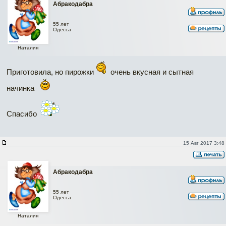
Абракодабра
55 лет
Одесса
Наталия
Приготовила, но пирожки
очень вкусная и сытная
начинка
Спасибо
15 Авг 2017 3:48
Абракодабра
55 лет
Одесса
Наталия