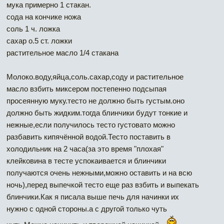
мука примерно 1 стакан.
сода на кончике ножа
соль 1 ч. ложка
сахар о.5 ст. ложки
растительное масло 1/4 стакана
Молоко.воду,яйца,соль.сахар,соду и растительное
масло взбить миксером постепенно подсыпая
просеянную муку.тесто не должно быть густым.оно
должно быть жидким.тогда блинчики будут тонкие и
нежные,если получилось тесто густовато можно
разбавить кипячённой водой.Тесто поставить в
холодильник на 2 часа(за это время "плохая"
клейковина в тесте успокаивается и блинчики
получаются очень нежными,можно оставить и на всю
ночь),перед выпечкой тесто еще раз взбить и выпекать
блинчики.Как я писала выше печь для начинки их
нужно с одной стороны.а с другой только чуть