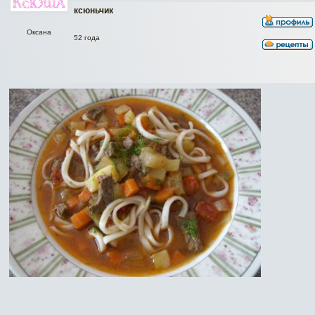
ксюньчик
Оксана
52 года