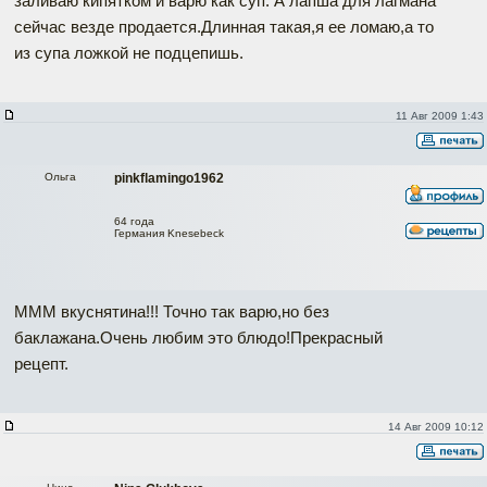
заливаю кипятком и варю как суп. А лапша для лагмана
сейчас везде продается.Длинная такая,я ее ломаю,а то
из супа ложкой не подцепишь.
11 Авг 2009 1:43
Ольга
pinkflamingo1962
64 года
Германия Knesebeck
МММ вкуснятина!!! Точно так варю,но без
баклажана.Очень любим это блюдо!Прекрасный
рецепт.
14 Авг 2009 10:12