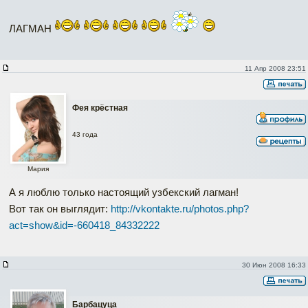
ЛАГМАН
11 Апр 2008 23:51
Фея крёстная
43 года
Мария
А я люблю только настоящий узбекский лагман!
Вот так он выглядит:
http://vkontakte.ru/photos.php?
act=show&id=-660418_84332222
30 Июн 2008 16:33
Барбацуца