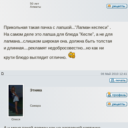
50 лет
Алматы
Прикольная такая пачка с лапшой..."Лагман кеспеси" .
На самом деле это лапша для блюда "Кеспе", а не для
лагмана...слишком широкая она. должна быть толстая
и длинная....рекламят недобросовестно...но как ни
крути блюдо выглядит отлично.
06 Май 2010 12:41
Этника
Самара
Олеся
А у меня такой лагман,как на заглавной картинке,