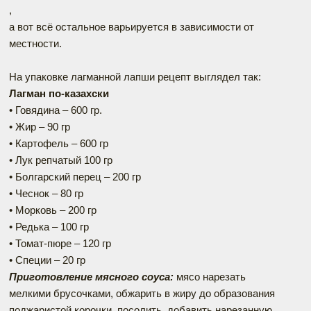
,
а вот всё остальное варьируется в зависимости от
местности.
На упаковке лагманной лапши рецепт выглядел так:
Лагман по-казахски
• Говядина – 600 гр.
• Жир – 90 гр
• Картофель – 600 гр
• Лук репчатый 100 гр
• Болгарский перец – 200 гр
• Чеснок – 80 гр
• Морковь – 200 гр
• Редька – 100 гр
• Томат-пюре – 120 гр
• Специи – 20 гр
Приготовление мясного соуса:
мясо нарезать
мелкими брусочками, обжарить в жиру до образования
поджаристой корочки, посолить, добавить нарезанную