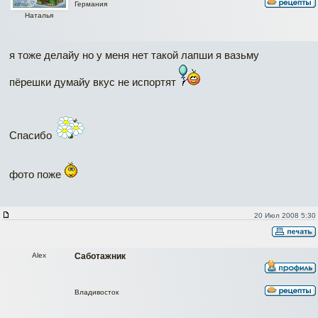
Германия
Наталья
я тоже делайу но у меня нет такой лапши я вазьму
пёрешки думайу вкус не испортят
Спасибо
фото поже
20 Июл 2008 5:30
Alex
Саботажник
Владивосток