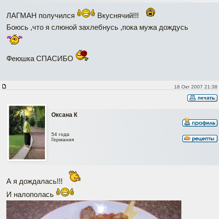
ЛАГМАН получился
Вкуснячий!!!
Боюсь ,что я слюной захлебнусь ,пока мужа дождусь
Феюшка СПАСИБО
18 Окт 2007 21:38
Оксана К
54 года
Германия
А я дождалась!!!
И налополась