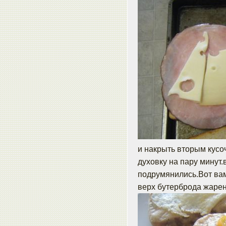
и накрыть вторым кусо
духовку на пару минут
подрумянились.Вот вам
верх бутерброда жарен