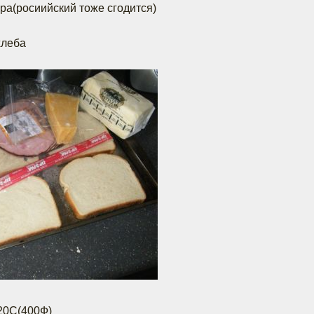
ыра(росиийский тоже сгодится)
хлеба
220С(400Ф)