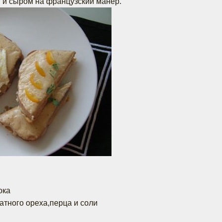
 и сыром на французский манер.
ока
атного ореха,перца и соли