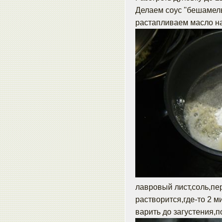
Делаем соус "бешамел
растапливаем масло на
лавровый лист,соль,пе
растворится,где-то 2 
варить до загустения,