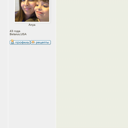
Anya
43 года
Belarus,USA