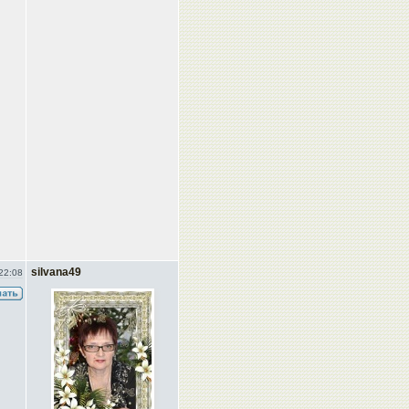
silvana49
22:08