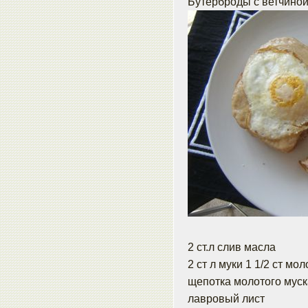
Бутерброды с ветчиной
2 ст.л слив масла
2 ст л муки 1 1/2 ст мол
щепотка молотого муск
лавровый лист