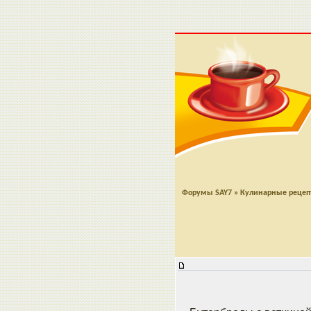
Форумы SAY7
»
Кулинарные реце
Крок Монсье и Крок Мадам