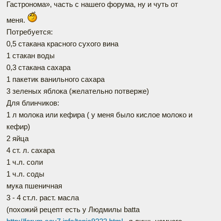
Гастронома», часть с нашего форума, ну и чуть от
меня.
Потребуется:
0,5 стакана красного сухого вина
1 стакан воды
0,3 стакана сахара
1 пакетик ванильного сахара
3 зеленых яблока (желательно потверже)
Для блинчиков:
1 л молока или кефира ( у меня было кислое молоко и
кефир)
2 яйца
4 ст. л. сахара
1 ч.л. соли
1 ч.л. соды
мука пшеничная
3 - 4 ст.л. раст. масла
(похожий рецепт есть у Людмилы batta