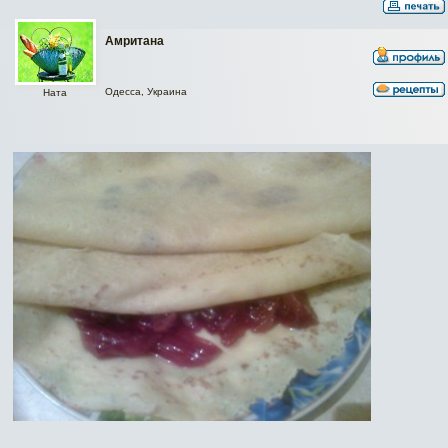
Амритана
Одесса, Украина
Ната