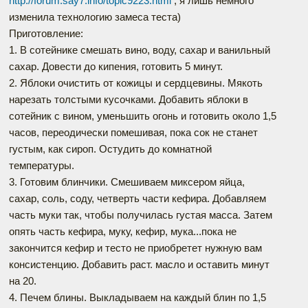
http://forum.say7.info/topic9223.html
, я лишь немного
изменила технологию замеса теста)
Приготовление:
1. В сотейнике смешать вино, воду, сахар и ванильный
сахар. Довести до кипения, готовить 5 минут.
2. Яблоки очистить от кожицы и сердцевины. Мякоть
нарезать толстыми кусочками. Добавить яблоки в
сотейник с вином, уменьшить огонь и готовить около 1,5
часов, переодически помешивая, пока сок не станет
густым, как сироп. Остудить до комнатной
температуры.
3. Готовим блинчики. Смешиваем миксером яйца,
сахар, соль, соду, четверть части кефира. Добавляем
часть муки так, чтобы получилась густая масса. Затем
опять часть кефира, муку, кефир, мука...пока не
закончится кефир и тесто не приобретет нужную вам
консистенцию. Добавить раст. масло и оставить минут
на 20.
4. Печем блины. Выкладываем на каждый блин по 1,5