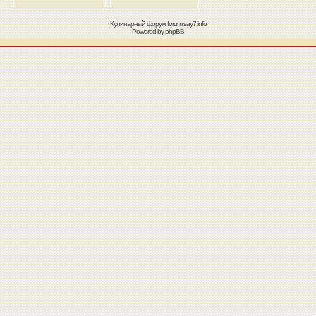
Кулинарный форум
forum.say7.info
Powered by
phpBB