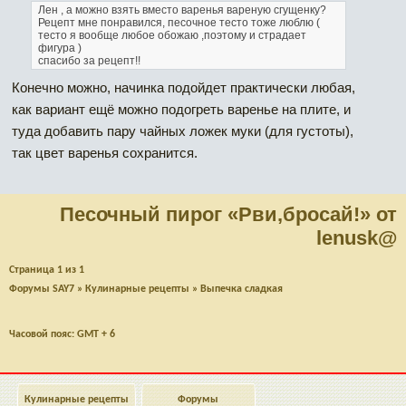
Лен , а можно взять вместо варенья вареную сгущенку?
Рецепт мне понравился, песочное тесто тоже люблю
(
тесто я вообще любое обожаю
,поэтому и страдает
фигура
)
спасибо за рецепт!!
Конечно можно, начинка подойдет практически любая,
как вариант ещё можно подогреть варенье на плите, и
туда добавить пару чайных ложек муки (для густоты),
так цвет варенья сохранится.
Песочный пирог «Рви,бросай!» от
lenusk@
Страница
1
из
1
Форумы SAY7
»
Кулинарные рецепты
»
Выпечка сладкая
Часовой пояс: GMT + 6
Кулинарные рецепты
Форумы