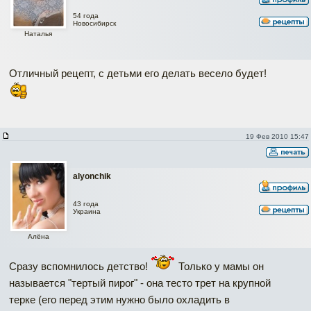
54 года
Новосибирск
Наталья
Отличный рецепт, с детьми его делать весело будет!
19 Фев 2010 15:47
alyonchik
43 года
Украина
Алёна
Сразу вспомнилось детство!
Только у мамы он
называется "тертый пирог" - она тесто трет на крупной
терке (его перед этим нужно было охладить в