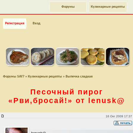
Форумы
Кулинарные рецепты
Регистрация
Вход
Форумы SAY7
»
Кулинарные рецепты
»
Выпечка сладкая
Песочный пирог
«Рви,бросай!»
от lenusk@
Песочный пирог «Рви,бросай!» от lenusk@
16 Окт 2009 17:37