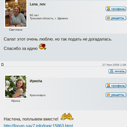
Lana_nov
60 лет
Тульская область, г. Щекино
Светлана
Салат этот очень люблю. но так подать не догадалась.
Спасибо за идею
27 Ноя 2009 1:08
Ириshа
Красноярск
Ирина
Настена, поплывем вместе!
http://forum.say7.info/topic15863.html