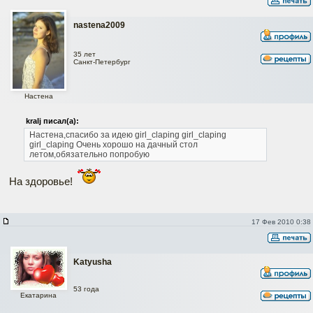
nastena2009
35 лет
Санкт-Петербург
Настена
kralj писал(а):
Настена,спасибо за идею girl_claping girl_claping
girl_claping Очень хорошо на дачный стол
летом,обязательно попробую
На здоровье!
17 Фев 2010 0:38
Katyusha
53 года
Екатарина