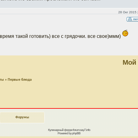
28 Окт 2015 
время такой готовить) все с грядочки. все свое)ммм)
Мой
пты
»
Первые блюда
Форумы
Кулинарный форум
forum.say7.info
Powered by
phpBB