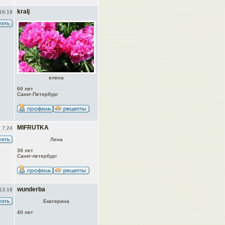
kralj
16:19
елена
66 лет
Санкт-Петербург
MIFRUTKA
 7:24
Лена
39 лет
Санкт-петербург
wunderba
13:18
Екатерина
40 лет