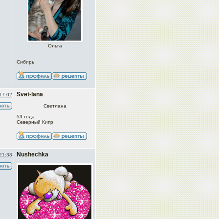
Ольга
Сибирь
Svet-lana
17:02
Светлана
53 года
Северный Кипр
Nushechka
21:38