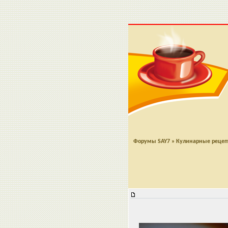
Форумы SAY7
»
Кулинарные реце
Блинчики-мешочки