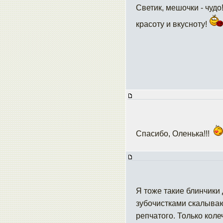
Светик, мешочки - чудо!
красоту и вкусноту!
Спасибо, Оленька!!!
Я тоже такие блинчики 
зубочистками скалываю
репчатого. Только коле