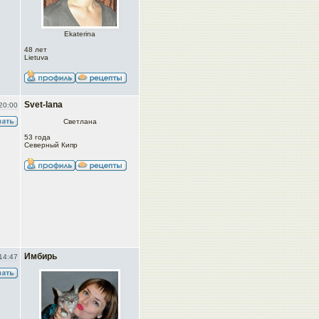
Ekaterina
48 лет
Lietuva
Svet-lana
20:00
Светлана
53 года
Северный Кипр
Имбирь
14:47