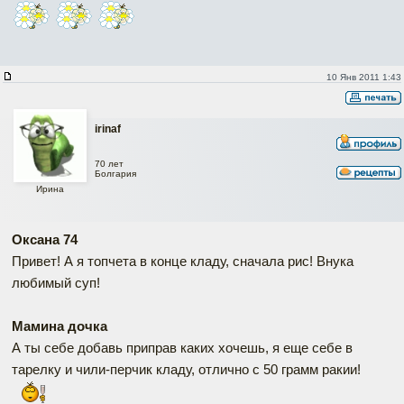
10 Янв 2011 1:43
irinaf
70 лет
Болгария
Ирина
Оксана 74
Привет! А я топчета в конце кладу, сначала рис! Внука
любимый суп!
Мамина дочка
А ты себе добавь приправ каких хочешь, я еще себе в
тарелку и чили-перчик кладу, отлично с 50 грамм ракии!