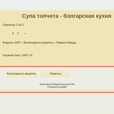
Супа топчета - болгарская кухня
Страница
1
из
2
1
2
»
Форумы SAY7
»
Кулинарные рецепты
»
Первые блюда
Часовой пояс: GMT + 6
Кулинарные рецепты
Форумы
Кулинарный форум
forum.say7.info
Powered by
phpBB