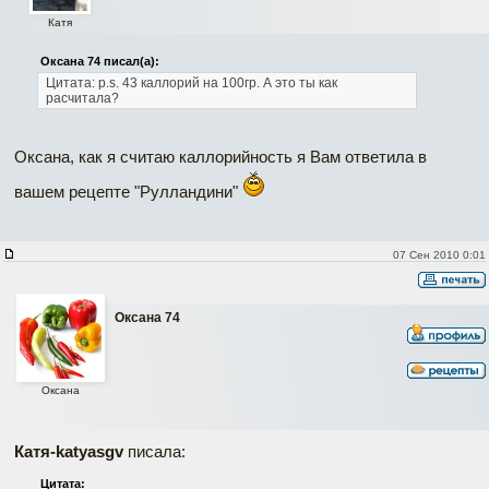
Катя
Оксана 74 писал(а):
Цитата:
p.s. 43 каллорий на 100гр.
А это ты как
расчитала?
Оксана, как я считаю каллорийность я Вам ответила в
вашем рецепте "Рулландини"
07 Сен 2010 0:01
Оксана 74
Оксана
Катя-katyasgv
писала:
Цитата: