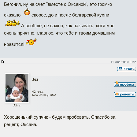
Бегония, ну на счет "вместе с Оксаной", это громко
сказано
скорее, до и после болгарской кухни
А вообще, не важно, как называть, хотя мне
очень приятно, главное, что тебе и твоим домашним
нравится!
11 Апр 2010 0:52
Jez
42 года
New Jersey, USA
Alina
Хорошенький супчик - будем пробовать. Спасибо за
рецепт, Оксана.