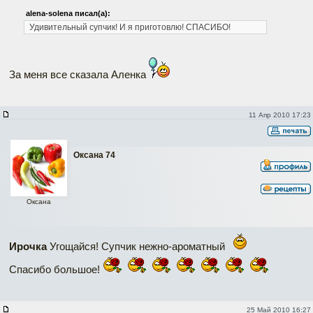
alena-solena писал(а):
Удивительный супчик! И я приготовлю!
СПАСИБО!
За меня все сказала Аленка
11 Апр 2010 17:23
Оксана 74
Оксана
Ирочка
Угощайся! Супчик нежно-ароматный
Спасибо большое!
25 Май 2010 16:27