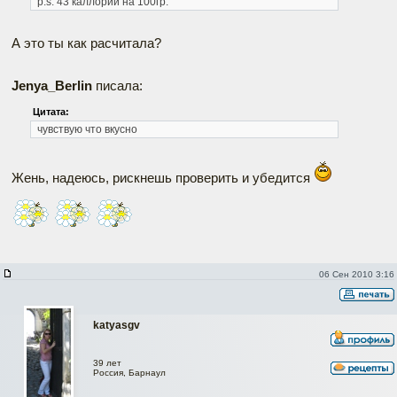
p.s. 43 каллорий на 100гр.
А это ты как расчитала?
Jenya_Berlin
писала:
Цитата:
чувствую что вкусно
Жень, надеюсь, рискнешь проверить и убедится
06 Сен 2010 3:16
katyasgv
39 лет
Россия, Барнаул