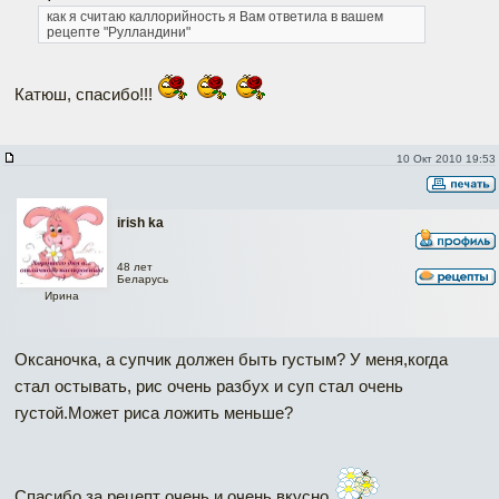
как я считаю каллорийность я Вам ответила в вашем
рецепте "Рулландини"
Катюш, спасибо!!!
10 Окт 2010 19:53
irish ka
48 лет
Беларусь
Ирина
Оксаночка, а супчик должен быть густым? У меня,когда
стал остывать, рис очень разбух и суп стал очень
густой.Может риса ложить меньше?
Спасибо за рецепт очень и очень вкусно