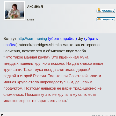
АКСИНЬЯ
КИЕВ
Вот тут
http://summoning
(убрать пробел)
.by
(убрать
пробел
).ru/cook/porridges.shtml о манке так интересно
написано, похоже это и объясняет вкус хлеба
"
Что такое манная крупа? Это пшеничная мука
твердых пшениц крупного помола. На два класса выше
крупчатки. Такая мука всегда считалась дорогой,
редкой в старой России. Только при Советской власти
манная крупа стала широкодоступным, дешевым
продуктом. Поэтому навыков ее варки традиционно не
сложилось. Поскольку это не крупа, а мука, то есть
молотое зерно, то варить его легко
."
19 Апр 2010 14:57