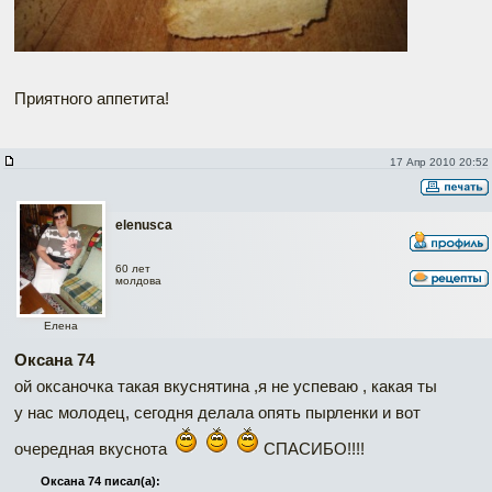
Приятного аппетита!
17 Апр 2010 20:52
elenusca
60 лет
молдова
Елена
Оксана 74
ой оксаночка такая вкуснятина ,я не успеваю , какая ты
у нас молодец, сегодня делала опять пырленки и вот
очередная вкуснота
СПАСИБО!!!!
Оксана 74 писал(а):