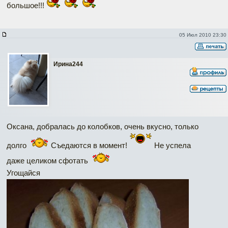
большое!!!
05 Июл 2010 23:30
Ирина244
Оксана, добралась до колобков, очень вкусно, только
долго
Съедаются в момент!
Не успела
даже целиком сфотать
Угощайся