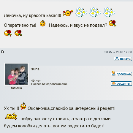
Леночка, ну красота какая!!!
Оперативно ты!
Надеюсь, и вкус не подвел?
30 Июн 2010 12:00
suns
49 лет
Россия.Кемеровская обл.
татьяна
Ух ты!!!
Оксаночка,спасибо за интересный рецепт!
пойду закваску ставить, а завтра с детками
будем колобки делать, вот им радости-то будет!