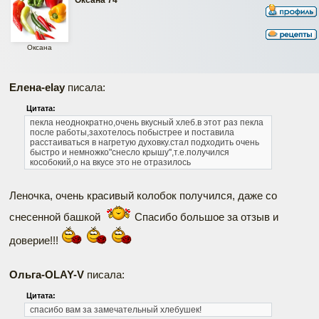
Оксана 74
Оксана
Елена-elay
писала:
Цитата:
пекла неоднократно,очень вкусный хлеб.в этот раз пекла
после работы,захотелось побыстрее и поставила
расстаиваться в нагретую духовку.стал подходить очень
быстро и немножко"снесло крышу'',т.е.получился
кособокий,о на вкусе это не отразилось
Леночка, очень красивый колобок получился, даже со
снесенной башкой
Спасибо большое за отзыв и
доверие!!!
Ольга-OLAY-V
писала:
Наверх
Цитата:
спасибо вам за замечательный хлебушек!