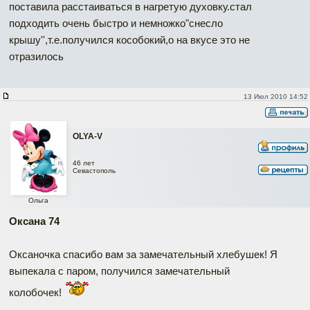
поставила расстаиваться в нагретую духовку.стал
подходить очень быстро и немножко"снесло
крышу'',т.е.получился кособокий,о на вкусе это не
отразилось
13 Июл 2010 14:52
OLYA-V
46 лет
Севастополь
Ольга
Оксана 74
Оксаночка спасибо вам за замечательный хлебушек! Я
выпекала с паром, получился замечательный
колобочек!