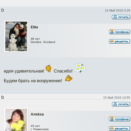
14 Май 2010 3:18
Elita
48 лет
Dundee, Scotland
идея удивительная!
Спасибо!
Будем брать на вооружение!
15 Май 2010 13:55
Алеksa
45 лет
г. Раменское