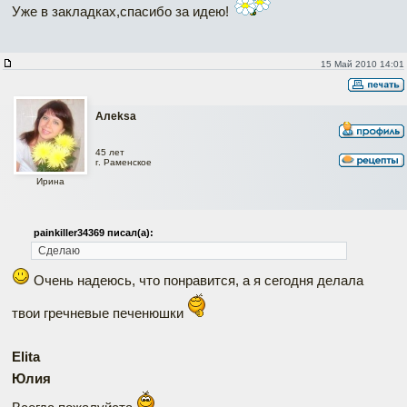
Уже в закладках,спасибо за идею!
15 Май 2010 14:01
Алеksa
45 лет
г. Раменское
Ирина
painkiller34369 писал(а):
Сделаю
Очень надеюсь, что понравится, а я сегодня делала
твои гречневые печенюшки
Elita
Юлия