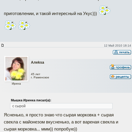
приготовлении, и такой интересный на Укус)))
12 Май 2010 18:14
Алеksa
45 лет
г. Раменское
Ирина
Мышка Иринка писал(а):
с сырой
Ясненько, я просто знаю что сырая морковка + сырая
свекла с майонезом вкусненько, а вот вареная свекла и
сырая морковка... ммм)) попробую))