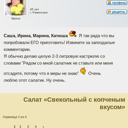
45 лет
г. Раменское
Ирина
Саша, Ирина, Марина, Катюша
Я так рада что вы
попробовали ЕГО приготовить! Извините за запоздалые
комментарии.
Я обычно делаю целую 2-3 литровую кастрюлю со
словами "Рядом со мной салатник не ставьте или меня
отсадите, потому что я меры не знаю"
Очень
люблю этот салатик. Ну очень.
Салат «Свекольный с копченым
вкусом»
Страница
1
из
4
1
2
3
4
»