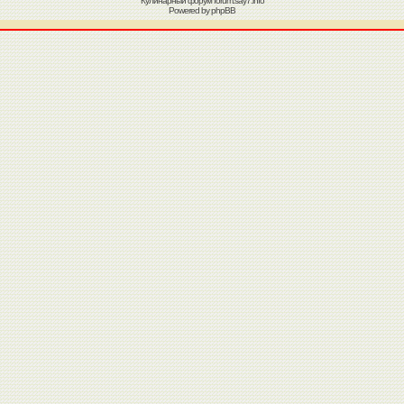
Кулинарный форум
forum.say7.info
Powered by
phpBB