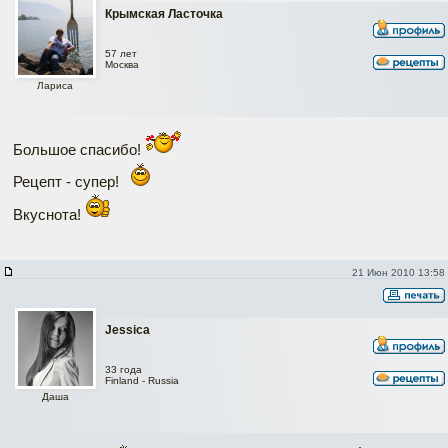
Крымская Ласточка
57 лет
Москва
Лариса
Большое спасибо!
Рецепт - супер!
Вкуснота!
21 Июн 2010 13:58
Jessica
33 года
Finland - Russia
Даша