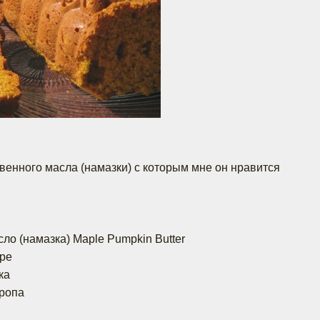
квенного масла (намазки) с которым мне он нравится
ло (намазка) Maple Pumpkin Butter
юре
ка
иропа