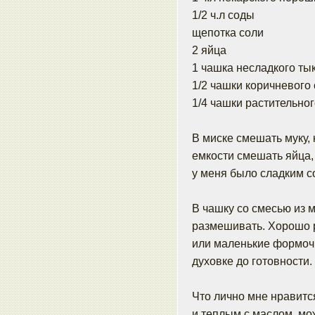
1/2 ч.л соды
щепотка соли
2 яйца
1 чашка несладкого ты
1/2 чашки коричневого
1/4 чашки растительно
В миске смешать муку, 
емкости смешать яйца, 
у меня было сладким с
В чашку со смесью из 
размешивать. Хорошо р
или маленькие формочк
духовке до готовности.
Что лично мне нравитс
и теплым с маслом, мо