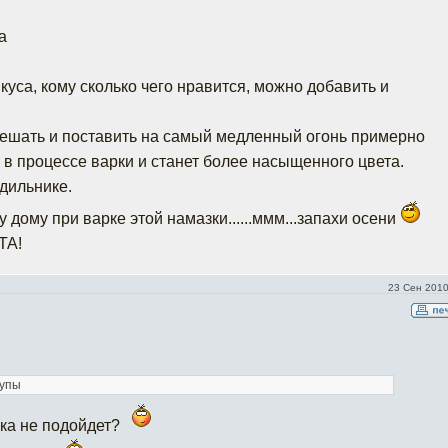
а
куса, кому сколько чего нравится, можно добавить и
ешать и поставить на самый медленный огонь примерно
т в процессе варки и станет более насыщенного цвета.
одильнике.
у дому при варке этой намазки......ммм...запахи осени
ТА!
23 Сен 2010
рупы
ка не подойдет?