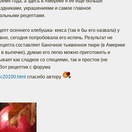
ремя года, а здесь в Америке я ее еще больше
аздниками, украшениями и самое главное
альными рецептами.
пт осеннего хлебушка- кекса (так я бы его назвала) у
вно, сегодня попробовала его испечь. Результат не
ецепта составляет баночное тыквенное пюре (в Америке
 в выпечке), думаю его легко можно приготовить и
вает как сладкое со специями, так и простое (не
 Вот рецептик с форума
pic20100.html
спасибо автору