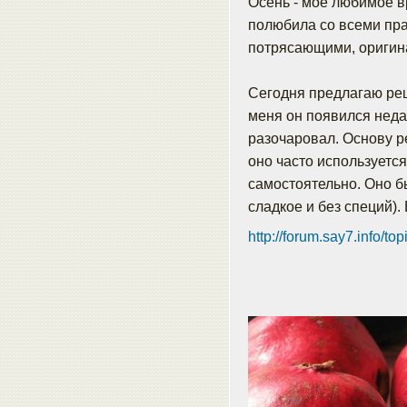
Осень - мое любимое в
полюбила со всеми пр
потрясающими, оригин
Сегодня предлагаю реце
меня он появился неда
разочаровал. Основу р
оно часто используется
самостоятельно. Оно бы
сладкое и без специй).
http://forum.say7.info/to