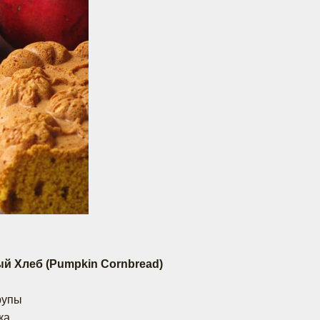
ый Хлеб (Pumpkin Cornbread)
рупы
ка