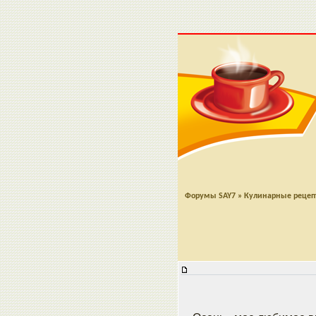
Форумы SAY7
»
Кулинарные реце
Тыквенно - Кукурузный Хлеб