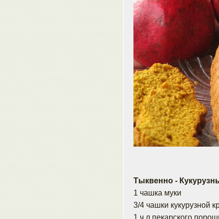
Тыквенно - Кукурузн
1 чашка муки
3/4 чашки кукурузной к
1 ч.л пекарского порош