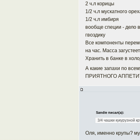
2 ч.л корицы
1/2 ч.л мускатного орех
1/2 ч.л имбиря
вообще специи - дело в
гвоздику
Все компоненты перем
на час. Масса загустее
Хранить в банке в хол
А какие запахи по всем
ПРИЯТНОГО АППЕТИ
Sandie писал(а):
3/4 чашки кукурузной к
Оля, именно крупы? му