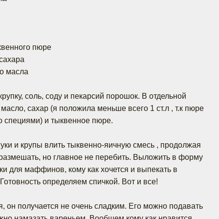
квенного пюре
 сахара
го масла
крупку, соль, соду и пекарсий порошок. В отдельной
масло, сахар (я положила меньше всего 1 ст.л , т.к пюре
о специями) и тыквенное пюре.
муки и крупы влить тыквенно-яичную смесь , продолжая
азмешать, но главное не перебить. Выложить в форму
и для маффинов, кому как хочется и выпекать в
 Готовность определяем спичкой. Вот и все!
я, он получается не очень сладким. Его можно подавать
жно намазать вареньем. Вообщем кому как нравится.