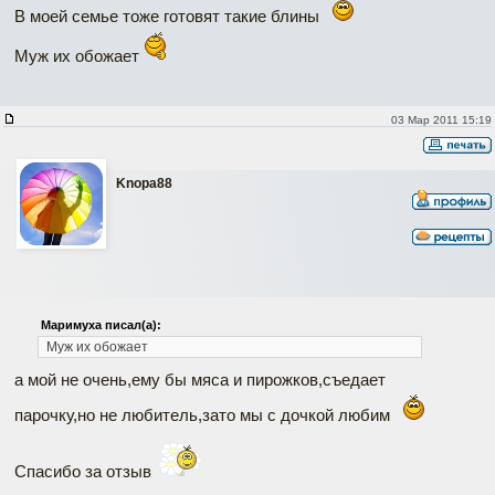
В моей семье тоже готовят такие блины
Муж их обожает
03 Мар 2011 15:19
Knopa88
Маримуха писал(а):
Муж их обожает
а мой не очень,ему бы мяса и пирожков,съедает
парочку,но не любитель,зато мы с дочкой любим
Спасибо за отзыв