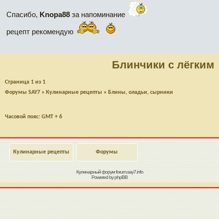
Спасибо,
Knopa88
за напоминание
рецепт рекомендую
Блинчики с лёгким
Страница
1
из
1
Форумы SAY7
»
Кулинарные рецепты
»
Блины, оладьи, сырники
Часовой пояс: GMT + 6
Кулинарные рецепты
Форумы
Кулинарный форум
forum.say7.info
Powered by
phpBB