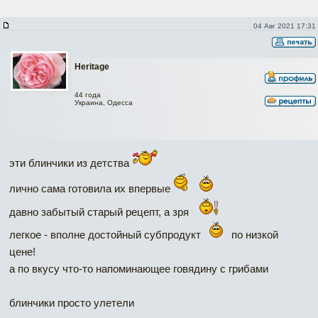
04 Авг 2021 17:31
Heritage
44 года
Украина, Одесса
эти блинчики из детства
лично сама готовила их впервые
давно забытый старый рецепт, а зря
легкое - вполне достойный субпродукт
по низкой
цене!
а по вкусу что-то напоминающее говядину с грибами
блинчики просто улетели