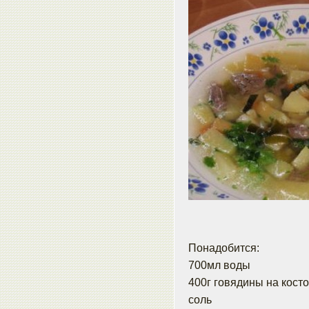
Понадобится:
700мл воды
400г говядины на кост
соль