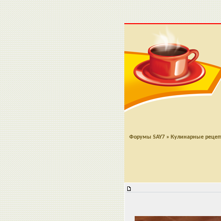
Форумы SAY7
»
Кулинарные реце
Суп с мясом на косточке