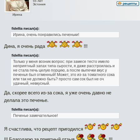
55 лет
Эстония
Ирина
fidellia писал(а):
Ирина, очень понравились печеньки!
Дина, я очень рада
!!!
fidellia писал(а):
Только у меня возник вопрос: при замесе тесто имело
неприятный запах типа сырости, я даже расстроилась и
не стала печь целую порцию, а после выпечки вкус у
печенья был отменный! Может, это из-за томатного сока
или так не должно быть? просто сам сок был не оч
удачный, невкусный.
Да, скорее всего из-за сока, я уже очень давно не
делала это печенье.
fidellia писал(а):
Печенье замечательное!
Я счастлива, что рецепт пригодился
!!! Благодарю за приятный отзыв
!!!