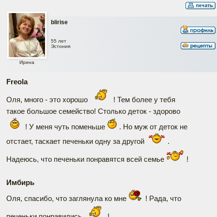
blirise
55 лет
Эстония
Ирина
Freola
Оля, много - это хорошо
! Тем более у тебя
такое большое семейство! Столько деток - здорово
! У меня чуть поменьше
. Но муж от деток не
отстает, таскает печеньки одну за другой
.
Надеюсь, что печеньки понравятся всей семье
!
Имбирь
Оля, спасибо, что заглянула ко мне
! Рада, что
печеньки понравились
!