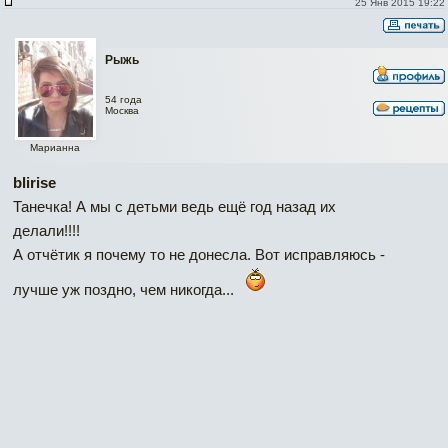
25 Янв 2015 19:22
Рыжь
54 года
Москва
Марианна
blirise
Танечка! А мы с детьми ведь ещё год назад их
делали!!!!
А отчётик я почему то не донесла. Вот исправляюсь -
лучше уж поздно, чем никогда...