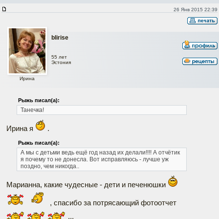
26 Янв 2015 22:39
blirise
55 лет
Эстония
Ирина
Рыжь писал(а):
Танечка!
Ирина я
.
Рыжь писал(а):
А мы с детьми ведь ещё год назад их делали!!!!
А отчётик
я почему то не донесла. Вот исправляюсь - лучше уж
поздно, чем никогда..
Марианна, какие чудесные - дети и печенюшки
, спасибо за потрясающий фотоотчет