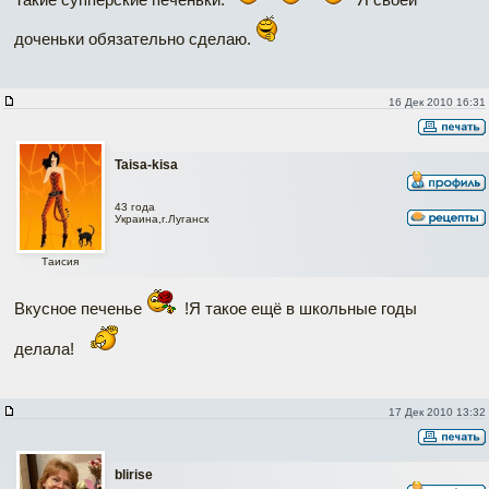
доченьки обязательно сделаю.
16 Дек 2010 16:31
Taisa-kisa
43 года
Украина,г.Луганск
Таисия
Вкусное печенье
!Я такое ещё в школьные годы
делала!
17 Дек 2010 13:32
blirise