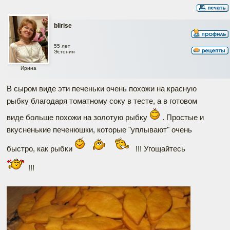
blirise
55 лет
Эстония
Ирина
В сыром виде эти печеньки очень похожи на красную
рыбку благодаря томатному соку в тесте, а в готовом
виде больше похожи на золотую рыбку
. Простые и
вкусненькие печенюшки, которые "уплывают" очень
быстро, как рыбки
!!! Угощайтесь
!!!