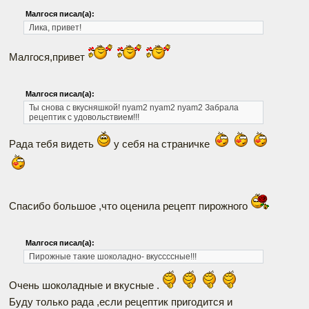
Малгося писал(а):
Лика, привет!
Малгося,привет
Малгося писал(а):
Ты снова с вкусняшкой! nyam2 nyam2 nyam2
Забрала
рецептик с удовольствием!!!
Рада тебя видеть
у себя на страничке
Спасибо большое ,что оценила рецепт пирожного
Малгося писал(а):
Пирожные такие шоколадно- вкуссссные!!!
Очень шоколадные и вкусные .
Буду только рада ,если рецептик пригодится и