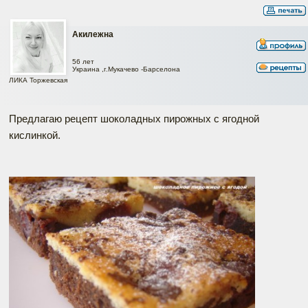
Акилежна
56 лет
Украина ,г.Мукачево -Барселона
ЛИКА Торжевская
Предлагаю рецепт шоколадных пирожных с ягодной
кислинкой.