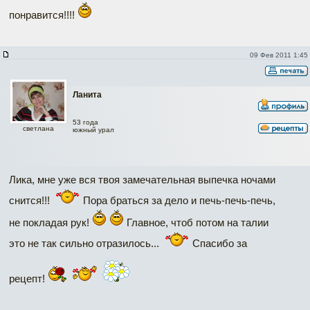
понравится!!!!
09 Фев 2011 1:45
Ланита
53 года
светлана
южный урал
Лика, мне уже вся твоя замечательная выпечка ночами
снится!!!
Пора браться за дело и печь-печь-печь,
не покладая рук!
Главное, чтоб потом на талии
это не так сильно отразилось...
Спасибо за
рецепт!