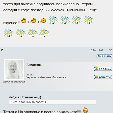
тесто при выпечке поднялось великолепно...Утром
сегодня с кофе последний кусочек...ммммммм.... еще
вкуснее
15 Мар 2011 14:50
Акилежна
56 лет
Украина ,г.Мукачево -Барселона
ЛИКА Торжевская
бабушка Таня писал(а):
Лика, спасибо за советы
Татьяна,На здоровье и всегда пожалуйста!!!!