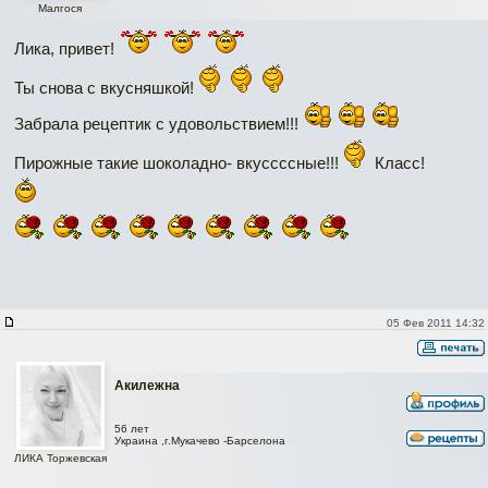
Малгося
Лика, привет!
Ты снова с вкусняшкой!
Забрала рецептик с удовольствием!!!
Пирожные такие шоколадно- вкуссссные!!!
Класс!
05 Фев 2011 14:32
Акилежна
56 лет
Украина ,г.Мукачево -Барселона
ЛИКА Торжевская