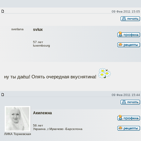
09 Фев 2011 15:05
svetlana
svlux
57 лет
luxembourg
ну ты даёш! Опять очередная вкуснятина!
09 Фев 2011 15:44
Акилежна
56 лет
Украина ,г.Мукачево -Барселона
ЛИКА Торжевская