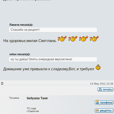
Ланита писал(а):
Спасибо за рецепт!
На здоровье,милая Светлана.
svlux писал(а):
ну ты даёш! Опять очередная вкуснятина!
Домашние уже привыкли к сладкому,Вот, и требуют
14 Мар 2011 22:38
Татьяна
бабушка Таня
72 года
г.Саратов