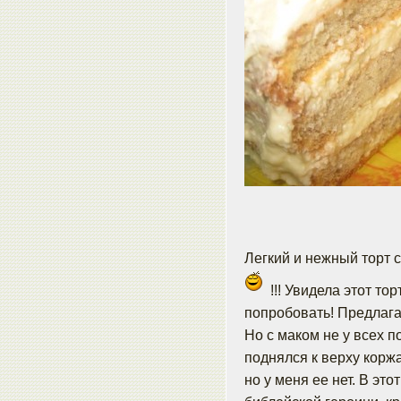
Легкий и нежный торт
!!! Увидела этот тор
попробовать! Предлага
Но с маком не у всех п
поднялся к верху коржа
но у меня ее нет. В это