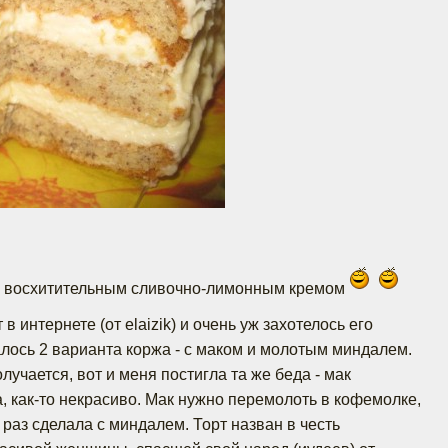
 с восхитительным сливочно-лимонным кремом
т в интернете (от elaizik) и очень уж захотелось его
лось 2 варианта коржа - с маком и молотым миндалем.
олучается, вот и меня постигла та же беда - мак
, как-то некрасиво. Мак нужно перемолоть в кофемолке,
т раз сделала с миндалем. Торт назван в честь