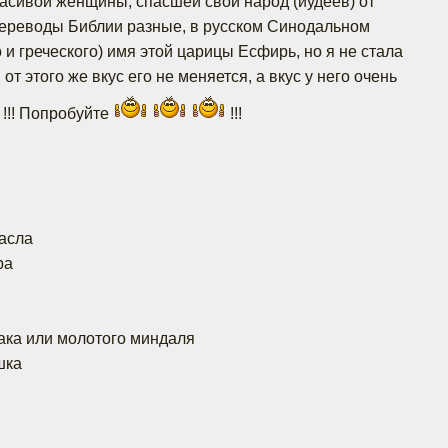
расивой женщины, спасшей свой народ (иудеев) от
переводы Библии разные, в русском Синодальном
 и греческого) имя этой царицы Есфирь, но я не стала
от этого же вкус его не меняется, а вкус у него очень
!!! Попробуйте
!!!
масла
ра
мака или молотого миндаля
шка