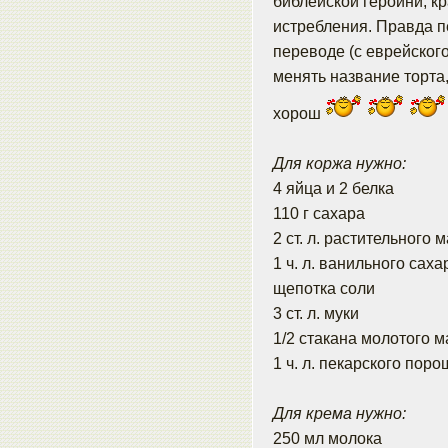
библейской героини, к
истребления. Правда 
переводе (с еврейского
менять название торта, 
хорош
Для коржа нужно:
4 яйца и 2 белка
110 г сахара
2 ст. л. растительного 
1 ч. л. ванильного саха
щепотка соли
3 ст. л. муки
1/2 стакана молотого 
1 ч. л. пекарского поро
Для крема нужно:
250 мл молока