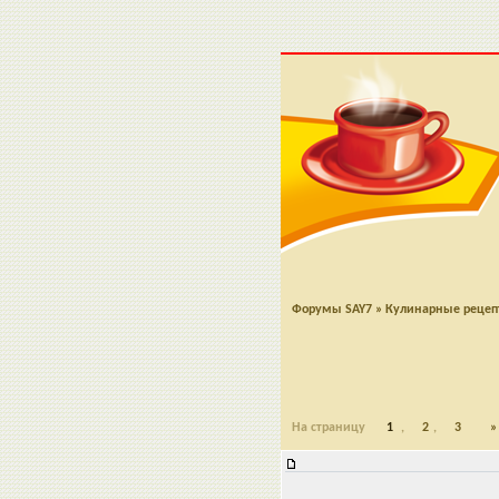
Форумы SAY7
»
Кулинарные реце
На страницу
1
,
2
,
3
»
Торт "Царица Эстер"