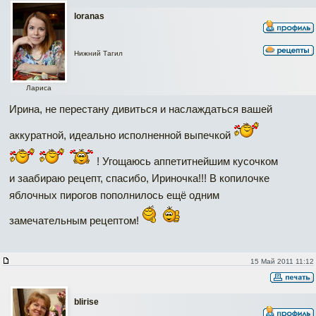
loranas
Нижний Тагил
Лариса
Ирина, не перестану дивиться и наслаждаться вашей
аккуратной, идеально исполненной выпечкой
! Угощаюсь аппетитнейшим кусочком
и заабираю рецепт, спасибо, Ириночка!!! В копилочке
яблочных пирогов пополнилось ещё одним
замечательным рецептом!
15 Май 2011 11:12
blirise