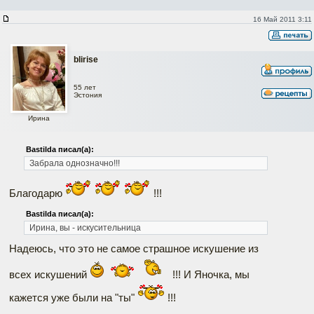
16 Май 2011 3:11
blirise
55 лет
Эстония
Ирина
Bastilda писал(а):
Забрала однозначно!!!
Благодарю
!!!
Bastilda писал(а):
Ирина, вы - искусительница
Надеюсь, что это не самое страшное искушение из
всех искушений
!!! И Яночка, мы
кажется уже были на "ты"
!!!