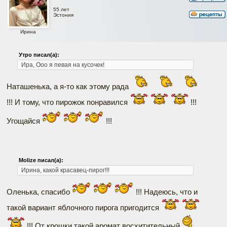
55 лет
Эстония
Ирина
Утро писал(а):
Ира, Ооо я певая на кусочек!
Наташенька, а я-то как этому рада
!!! И тому, что пирожок понравился
!!!
Угощайся
!!!
Molize писал(а):
Ирина, какой красавец-пирог!!!
Оленька, спасибо
!!! Надеюсь, что и
такой вариант яблочного пирога пригодится
!!! От крошки такой аромат восхитительный