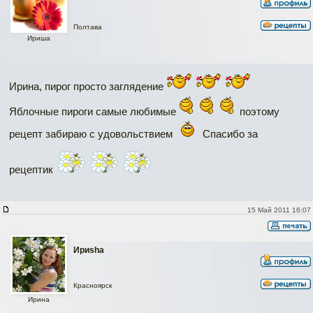
Полтава
Ириша
Ирина, пирог просто заглядение
Яблочные пироги самые любимые
поэтому
рецепт забираю с удовольствием
Спасибо за
рецептик
15 Май 2011 16:07
Ириshа
Красноярск
Ирина