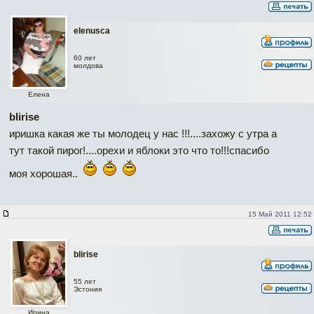
elenusca
60 лет
молдова
Елена
blirise
иришка какая же ты молодец у нас !!!....захожу с утра а
тут такой пирог!....орехи и яблоки это что то!!!спасибо
моя хорошая..
15 Май 2011 12:52
blirise
55 лет
Эстония
Ирина