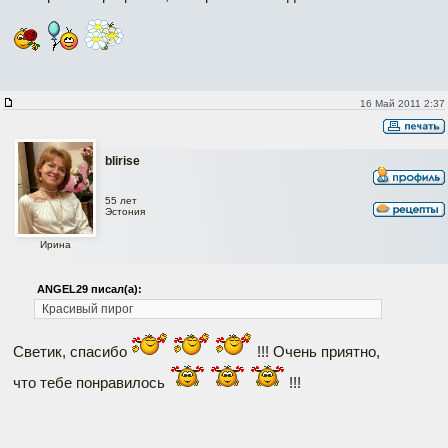
16 Май 2011 2:37
blirise
55 лет
Эстония
Ирина
ANGEL29 писал(а):
Красивый пирог
Светик, спасибо
!!! Очень приятно,
что тебе понравилось
!!!