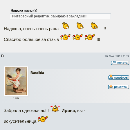
Надюха писал(а):
Интересный рецептик, забираю в закладки!!!
Надюша, очень-очень рада
!!!
Спасибо большое за отзыв
!!!
16 Май 2011 2:39
Bastilda
Яна
Забрала однозначно!!!
Ирина
, вы -
искусительница