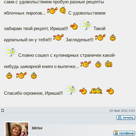
сама с удовольствием пробую разные рецепты
яблочных пирогов...
С удовольствием
забираю твой рецепт, Ириша!!!
Такой
идеальный он у тебя!!!
Загляденье!!!
Словно сошел с кулинарных страничек какой-
нибудь шикарной книги о выпечке...
Спасибо огромное, Ириша!!!
16 Май 2011 0:01
blirise