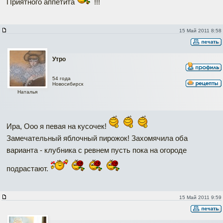
Приятного аппетита
!!!
15 Май 2011 8:58
Утро
54 года
Новосибирск
Наталья
Ира, Ооо я певая на кусочек!
Замечательный яблочный пирожок! Захомячила оба
варианта - клубника с ревнем пусть пока на огороде
подрастают.
15 Май 2011 9:59