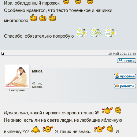
Ира, обалденный пирожок
Особенно нравится, что тесто тоненькое и начинки
многоооооо
Спасибо, обязательно попробую
15 Май 2011 17:38
Miuda
41 год
Москва
Екатерина
Иришенька
, какой пирожок очаровательный!!!
Не знаю, есть ли на свете люди, не любящие яблочную
выпечку???
Я таких не знаю...
И