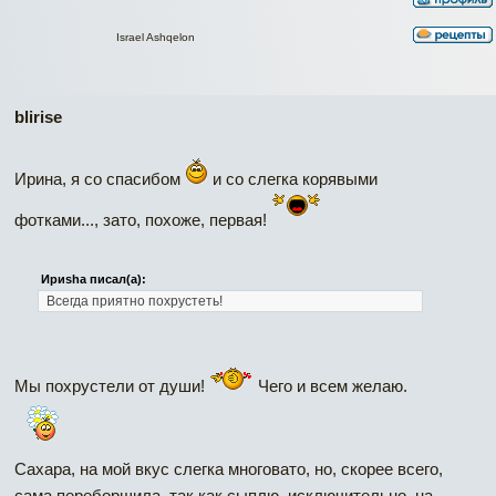
Israel Ashqelon
blirise
Ирина, я со спасибом
и со слегка корявыми
фотками..., зато, похоже, первая!
Ириshа писал(а):
Всегда приятно похрустеть!
Мы похрустели от души!
Чего и всем желаю.
Сахара, на мой вкус слегка многовато, но, скорее всего,
сама переборщила, так как сыплю, исключительно, на