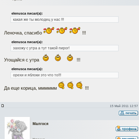
elenusca писал(а):
какая же ты молодец у нас !!!
Леночка, спасибо
!!!
elenusca писал(а):
захожу с утра а тут такой пирог!
Угощайся с утра
!!!
elenusca писал(а):
орехи и яблоки это что то!!!
Да еще корица, мммммм
!!!
15 Май 2011 12:57
Малгося