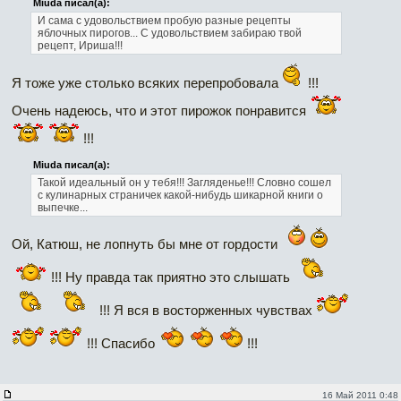
Miuda писал(а):
И сама с удовольствием пробую разные рецепты
яблочных пирогов... С удовольствием забираю твой
рецепт, Ириша!!!
Я тоже уже столько всяких перепробовала
!!!
Очень надеюсь, что и этот пирожок понравится
!!!
Miuda писал(а):
Такой идеальный он у тебя!!! Загляденье!!! Словно сошел
с кулинарных страничек какой-нибудь шикарной книги о
выпечке...
Ой, Катюш, не лопнуть бы мне от гордости
!!! Ну правда так приятно это слышать
!!! Я вся в восторженных чувствах
!!! Спасибо
!!!
16 Май 2011 0:48