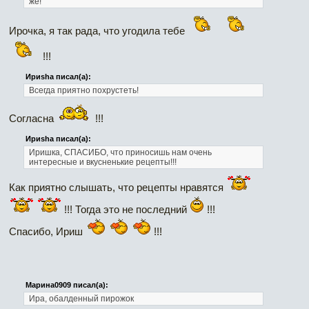
же!
Ирочка, я так рада, что угодила тебе
!!!
Ириshа писал(а):
Всегда приятно похрустеть!
Согласна
!!!
Ириshа писал(а):
Иришка, СПАСИБО, что приносишь нам очень
интересные и вкусненькие рецепты!!!
Как приятно слышать, что рецепты нравятся
!!! Тогда это не последний
!!!
Спасибо, Ириш
!!!
Марина0909 писал(а):
Ира, обалденный пирожок