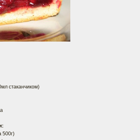
0мл стаканчиком)
ра
и:
а 500г)