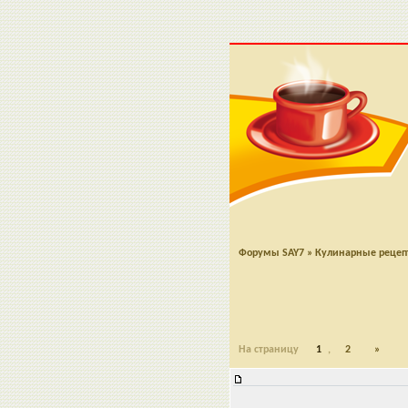
Форумы SAY7
»
Кулинарные реце
На страницу
1
,
2
»
Творожно-вишневый пирог