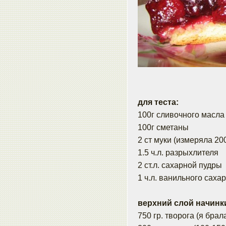
для теста:
100г сливочного масла
100г сметаны
2 ст муки (измеряла 20
1.5 ч.л. разрыхлителя
2 ст.л. сахарной пудры
1 ч.л. ванильного саха
верхний слой начинк
750 гр. творога (я брал