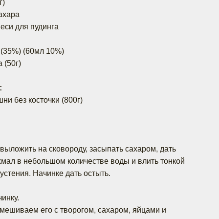
г)
сахара
меси для пудинга
 (35%) (60мл 10%)
 (50г)
:
ни без косточки (800г)
ыложить на сковороду, засыпать сахаром, дать
ахмал в небольшом количестве воды и влить тонкой
густения. Начинке дать остыть.
инку.
мешиваем его с творогом, сахаром, яйцами и