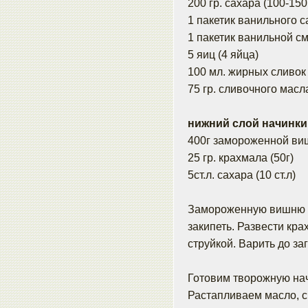
200 гр. сахара (100-150
1 пакетик ванильного 
1 пакетик ванильной с
5 яиц (4 яйца)
100 мл. жирных сливок
75 гр. сливочного масла
нижний слой начинки
400г замороженной виш
25 гр. крахмала (50г)
5ст.л. сахара (10 ст.л)
Замороженную вишню в
закипеть. Развести кр
струйкой. Варить до за
Готовим творожную нач
Растапливаем масло, с