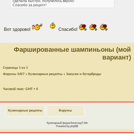
сделала быстро, получилось вкусно:
Спасибо за рецепт!
Вот здорово!
Спасибо!
Фаршированные шампиньоны (мой
вариант)
Страница
1
из
1
Форумы SAY7
»
Кулинарные рецепты
»
Закуски и бутерброды
Часовой пояс: GMT + 6
Кулинарные рецепты
Форумы
Кулинарный форум
forum.say7.info
Powered by
phpBB