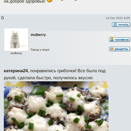
на доброе здоровье!
13 Окт 2021 8:05
mulberry
Город у моря
mulberry
катерина24
, понравились грибочки! Все было под
рукой, сделала быстро, получилось вкусно: