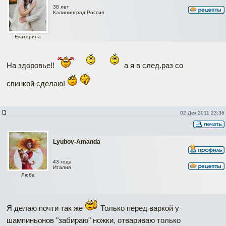
38 лет
Калининград Россия
Екатерина
На здоровье!!
а я в след.раз со
свинкой сделаю!
02 Дек 2011 23:36
Lyubov-Amanda
43 года
Италия
Люба
Я делаю почти так же
Только перед варкой у
шампиньонов "забираю" ножки, отвариваю только