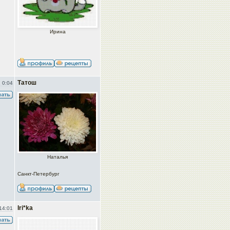
Ирина
Татош
 0:04
Наталья
Санкт-Петербург
Iri*ka
14:01