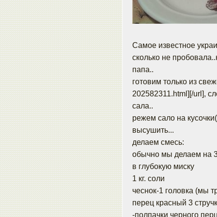
Самое известное украи
сколько не пробовала..н
папа..
готовим только из свежег
202582311.html]
[/url],
сала..
режем сало на кусочки
высушить...
делаем смесь:
обычно мы делаем на 3 
в глубокую миску
1 кг. соли
чеснок-1 головка (мы т
перец красный 3 струч
-полпачки черного пер