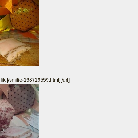
jliki]/smilie-168719559.html]
[/url]