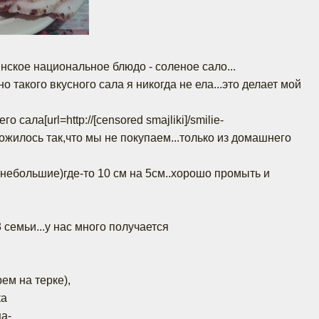
нское национальное блюдо - соленое сало...
о такого вкусного сала я никогда не ела...это делает мой
о сала[url=http://[censored smajliki]/smilie-
 сложилось так,что мы не покупаем...только из домашнего
(небольшие)где-то 10 см на 5см..хорошо промыть и
семьи...у нас много получается
рем на терке),
ка
ца-