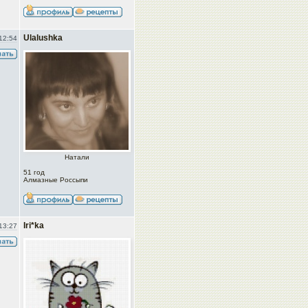
Ulalushka
12:54
Натали
51 год
Алмазные Россыпи
Iri*ka
13:27