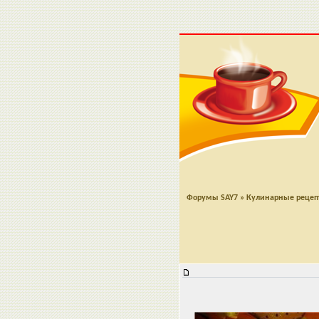
Форумы SAY7
»
Кулинарные реце
Сало "Казацкое"