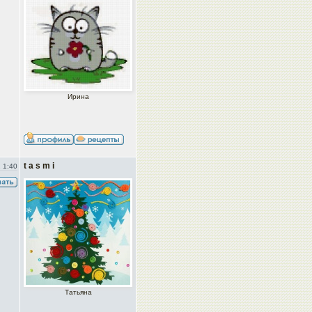
Ирина
t a s m i
 1:40
Татьяна