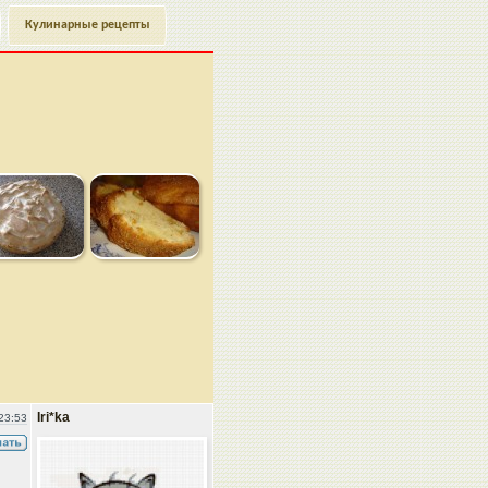
Кулинарные рецепты
Iri*ka
23:53