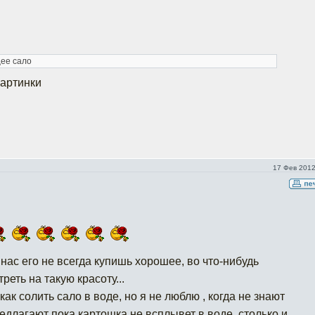
ее сало
картинки
17 Фев 2012
 нас его не всегда купишь хорошее, во что-нибудь
реть на такую красоту...
как солить сало в воде, но я не люблю , когда не знают
едлагают пока картошка не всплывет в воде, столько и