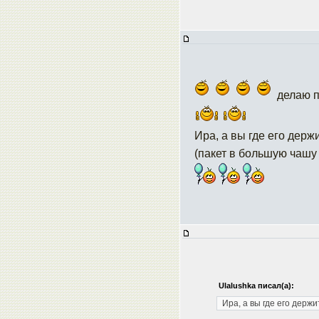
делаю п
Ира, а вы где его держ
(пакет в большую чашу 
Ulalushka писал(а):
Ира, а вы где его держи