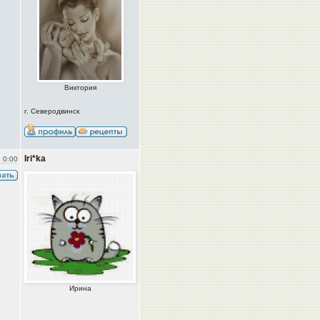
Виктория
г. Северодвинск
Iri*ka
 0:00
Ирина