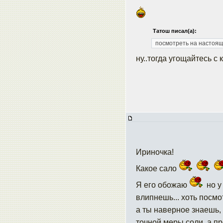
Татош писал(а):
посмотреть на настоящ
ну..тогда угощайтесь с 
Ириночка!
Какое сало
Я его обожаю
но у
влипнешь... хоть посмот
а ты наверное знаешь, 
точной меры соли, а пр