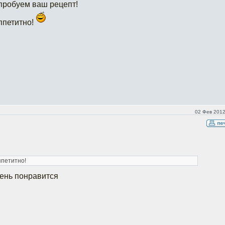
пробуем ваш рецепт!
ппетитно!
02 Фев 2012
ппетитно!
ень понравится