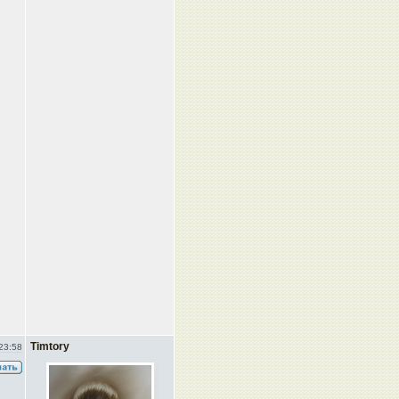
Timtory
23:58