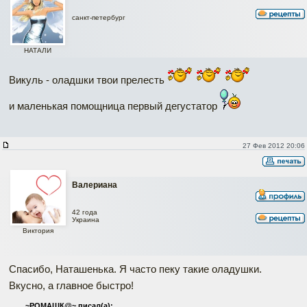
санкт-петербург
НАТАЛИ
Викуль - оладшки твои прелесть
и маленькая помощница первый дегустатор
27 Фев 2012 20:06
Валериана
42 года
Украина
Виктория
Спасибо, Наташенька. Я часто пеку такие оладушки.
Вкусно, а главное быстро!
~РОМАШК@~ писал(а):