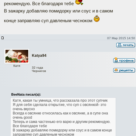
рекомендую. Все благодаря тебе
В зажарку добавляю помидорку или соус и в самом
конце заправляю суп давленым чесноком
07 Мар 2015 14:50
Katya94
Катя
32 года
Чернигов
BeeNata писал(а):
Катя, какая ты умница, что рассказала про этот супчик
Я для себя сделала открытие, что суп с овсянкой- это
очень вкусно
Всегда к овсянке относилась как к овсянке, а в супе она
очень good
Теперь и сама частенько его варю и другим рекомендую.
Все благодаря тебе
В зажарку добавляю помидорку или соус и в самом конце
заправляю суп давленым чесноком