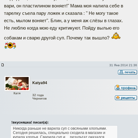
вари, он пластилином воняет!" Мама моя налила себе в
тарелку съела пару ложек и сказала : " Не могу такое
есть, мылом воняет". Блин, а у меня аж слёзы в глазах.
Не люблю когда мою еду критикуют. Пойду вылью его
собакам и сварю другой суп. Почему так вышло?
31 Янв 2014 21:36
Katya94
Катя
32 года
Чернигов
!вкусняшка! писал(а):
Никогда раньше не варила суп с овсяными хлопьями.
Сегодня решилась, специально сходила в магазин и
купила хлопья. Сварила суп и ... результат оказался