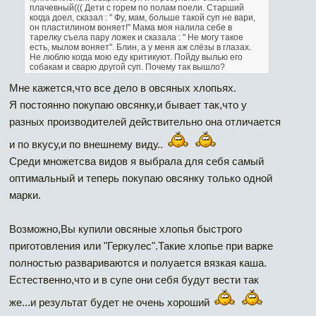
плачевный((( Дети с горем по полам поели. Старший
когда доел, сказал : " Фу, мам, больше такой суп не вари,
он пластилином воняет!" Мама моя налила себе в
тарелку съела пару ложек и сказала : " Не могу такое
есть, мылом воняет". Блин, а у меня аж слёзы в глазах.
Не люблю когда мою еду критикуют. Пойду вылью его
собакам и сварю другой суп. Почему так вышло?
Мне кажется,что все дело в овсяных хлопьях.
Я постоянно покупаю овсянку,и бывает так,что у
разных производителей действительно она отличается
и по вкусу,и по внешнему виду..
Среди множетсва видов я выбрала для себя самый
оптимальный и теперь покупаю овсянку только одной
марки.
Возможно,Вы купили овсяные хлопья быстрого
приготовления или "Геркулес".Такие хлопье при варке
полностью развариваются и полуается вязкая каша.
Естественно,что и в супе они себя будут вести так
же...и результат будет не очень хороший