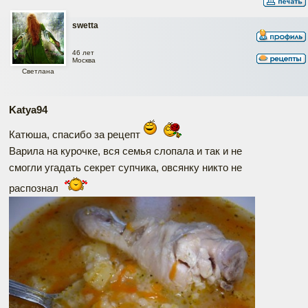
swetta
46 лет
Москва
Светлана
Katya94
Катюша, спасибо за рецепт
Варила на курочке, вся семья слопала и так и не
смогли угадать секрет супчика, овсянку никто не
распознал