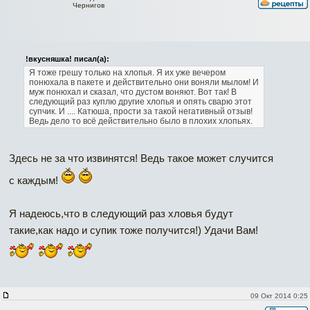
Чернигов
!вкусняшка! писал(а):
Я тоже грешу только на хлопья. Я их уже вечером
понюхала в пакете и действительно они воняли мылом! И
муж понюхал и сказал, что дустом воняют. Вот так! В
следующий раз куплю другие хлопья и опять сварю этот
супчик. И .... Катюша, прости за такой негативный отзыв!
Ведь дело то всё действительно было в плохих хлопьях.
Здесь не за что извинятся! Ведь такое может случится
с каждым!
Я надеюсь,что в следующий раз хловья будут
такие,как надо и супик тоже получится!) Удачи Вам!
09 Окт 2014 0:25