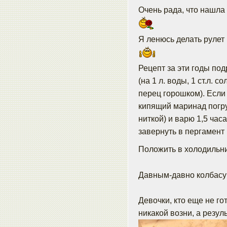
Очень рада, что нашла 
Я ленюсь делать рулет 
Рецепт за эти годы по
(на 1 л. воды, 1 ст.л. со
перец горошком). Если
кипящий маринад погру
ниткой) и варю 1,5 час
завернуть в пергамент 
Положить в холодильни
Давным-давно колбасу 
Девочки, кто еще не го
никакой возни, а резуль