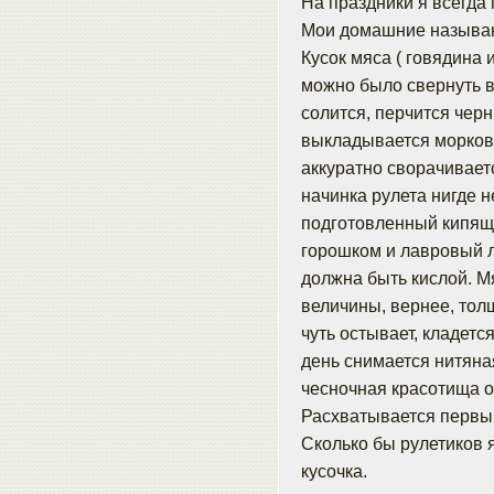
На праздники я всегда
Мои домашние называют
Кусок мяса ( говядина 
можно было свернуть в
солится, перчится чер
выкладывается морковь
аккуратно сворачиваетс
начинка рулета нигде 
подготовленный кипящи
горошком и лавровый л
должна быть кислой. Мя
величины, вернее, тол
чуть остывает, кладетс
день снимается нитяна
чесночная красотища о
Расхватывается первым
Сколько бы рулетиков я
кусочка.