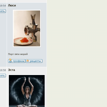
Люси
19:54
Порт пяти морей
Эста
19:58