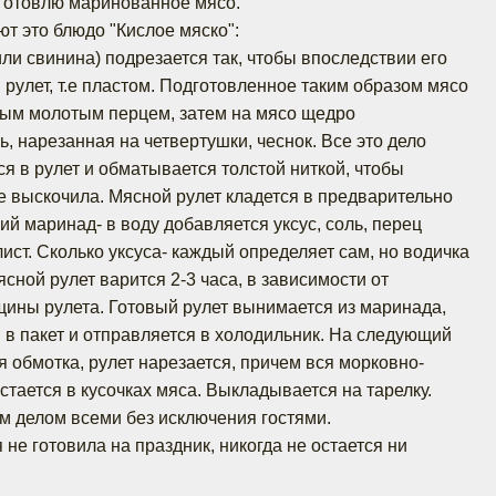
 готовлю маринованное мясо.
 это блюдо "Кислое мяско":
или свинина) подрезается так, чтобы впоследствии его
 рулет, т.е пластом. Подготовленное таким образом мясо
ным молотым перцем, затем на мясо щедро
, нарезанная на четвертушки, чеснок. Все это дело
я в рулет и обматывается толстой ниткой, чтобы
не выскочила. Мясной рулет кладется в предварительно
й маринад- в воду добавляется уксус, соль, перец
ист. Сколько уксуса- каждый определяет сам, но водичка
сной рулет варится 2-3 часа, в зависимости от
щины рулета. Готовый рулет вынимается из маринада,
я в пакет и отправляется в холодильник. На следующий
я обмотка, рулет нарезается, причем вся морковно-
стается в кусочках мяса. Выкладывается на тарелку.
 делом всеми без исключения гостями.
 не готовила на праздник, никогда не остается ни