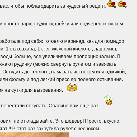
вас, чтобы поблагодарить за чудесный рецепт.
и просто варю грудинку, шейку или подчеревок куском.
дработала под себя: готовлю маринад, как для помидор
ли, 1 ст.л.сахара, 1 ст.л. уксусной кислоты, лавр.лист,
 воды больше, все увеличиваем пропорционально. В
жаю грудинку (можно свернуть рулетом и завязать
а. Остудить до теплого, намазать чесноком или аджикой,
или фольгу и под легкий пресс до полного остывания.
к на сутки для вызревания.
перестали покупать. Спасибо вам еще раз.
товил, не откладывайте. Это шедевр! Просто, вкусно,
тат!!! В этот раз закрутила рулет с чесноком.