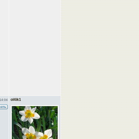
ol4ik1
14:04