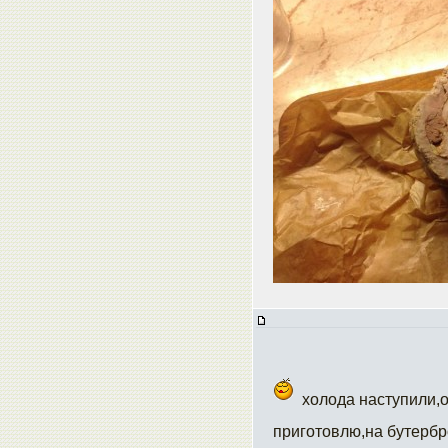
холода наступили,о
приготовлю,на бутербр