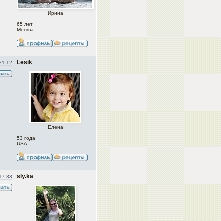
Ирина
65 лет
Москва
Lesik
21:12
Елена
53 года
USA
sly.ka
17:33