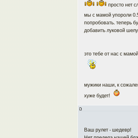
просто нет с
мы с мамой упороли 0.
попробовать. теперь б
добавить луковой шелу
это тебе от нас с мамо
мужики наши, к сожален
хуже будет!
Ваш рулет - шедевр!
Нет предела нашей бла