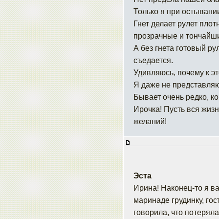
Только я при остывании
Гнет делает рулет плот
прозрачные и тончайши
А без гнета готовый р
съедается.
Удивляюсь, почему к э
Я даже не представляю,
Бывает очень редко, ког
Ирочка! Пусть вся жиз
желаний!
Эста
Ирина! Наконец-то я в
маринаде грудинку, гос
говорила, что потеряла