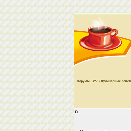
Форумы SAY7
»
Кулинарные реце
Мясной рулет в маринаде