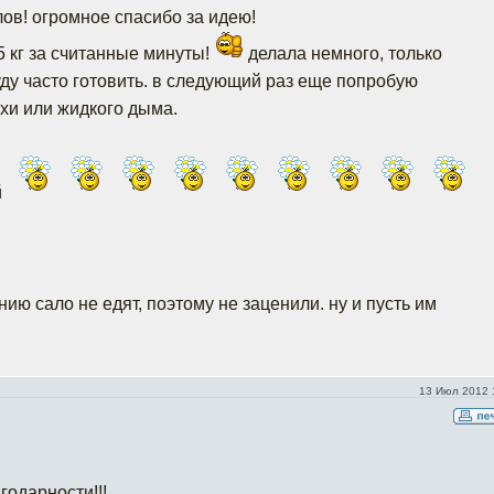
лов! огромное спасибо за идею!
5 кг за считанные минуты!
делала немного, только
уду часто готовить. в следующий раз еще попробую
хи или жидкого дыма.
й
ию сало не едят, поэтому не заценили. ну и пусть им
13 Июл 2012 
годарности!!!