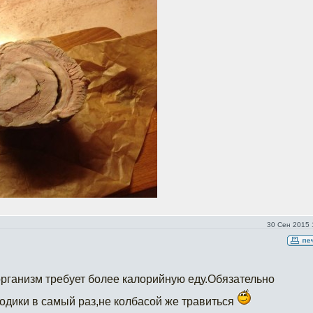
30 Сен 2015 
рганизм требует более калорийную еду.Обязательно
одики в самый раз,не колбасой же травиться