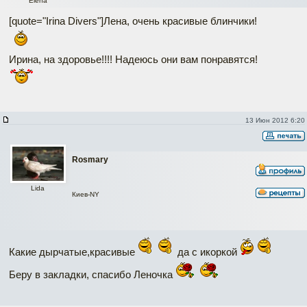
Elena
[quote="Irina Divers"]Лена, очень красивые блинчики!
Ирина, на здоровье!!!! Надеюсь они вам понравятся!
13 Июн 2012 6:20
Rosmary
Lida
Киев-NY
Какие дырчатые,красивые
да с икоркой
Беру в закладки, спасибо Леночка