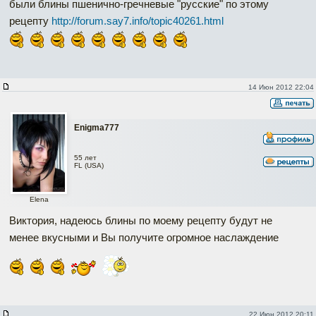
были блины пшенично-гречневые "русские" по этому
рецепту
http://forum.say7.info/topic40261.html
14 Июн 2012 22:04
Enigma777
55 лет
FL (USA)
Elena
Виктория, надеюсь блины по моему рецепту будут не
менее вкусными и Вы получите огромное наслаждение
22 Июн 2012 20:11