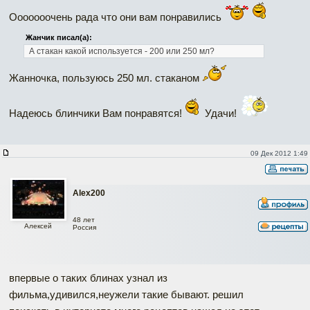
Ооооооочень рада что они вам понравились
Жанчик писал(а):
А стакан какой используется - 200 или 250 мл?
Жанночка, пользуюсь 250 мл. стаканом
Надеюсь блинчики Вам понравятся!
Удачи!
09 Дек 2012 1:49
Alex200
48 лет
Алексей
Россия
впервые о таких блинах узнал из
фильма,удивился,неужели такие бывают. решил