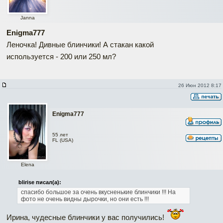
Janna
Enigma777
Леночка! Дивные блинчики! А стакан какой
используется - 200 или 250 мл?
26 Июн 2012 8:17
Enigma777
55 лет
FL (USA)
Elena
blirise писал(а):
спасибо большое за очень вкусненькие блинчики !!! На
фото не очень видны дырочки, но они есть !!!
Ирина, чудесные блинчики у вас получились!