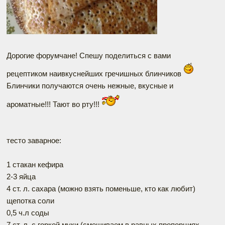
Дорогие форумчане! Спешу поделиться с вами
рецептиком наивкуснейших гречишных блинчиков
Блинчики получаются очень нежные, вкусные и
ароматные!!! Тают во рту!!!
тесто заварное:
1 стакан кефира
2-3 яйца
4 ст. л. сахара (можно взять поменьше, кто как любит)
щепотка соли
0,5 ч.л соды
7 ст. л. с горкой муки (смешиваем в равных пропорциях