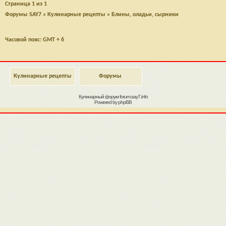
Страница
1
из
1
Форумы SAY7
»
Кулинарные рецепты
»
Блины, оладьи, сырники
Часовой пояс: GMT + 6
Кулинарные рецепты
Форумы
Кулинарный форум
forum.say7.info
Powered by
phpBB