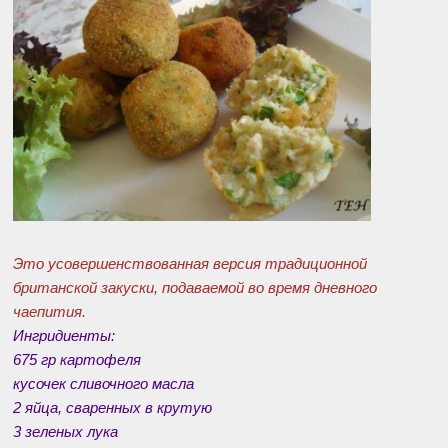
Это усовершенствованная версия традиционной
британской закуски, подаваемой во время дневного
чаепития.
Ингридиенты:
675 гр картофеля
кусочек сливочного масла
2 яйца, сваренных в крутую
3 зеленых лука