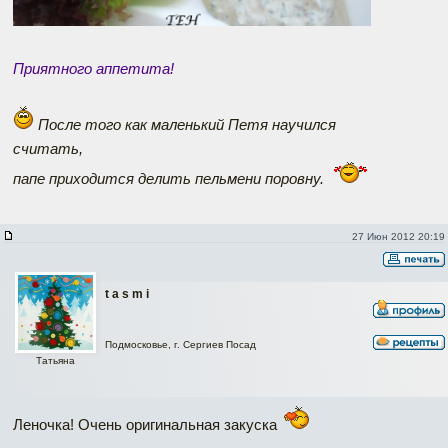
Приятного аппетита!
После того как маленький Петя научился
считать,
папе приходится делить пельмени поровну.
27 Июн 2012 20:19
t a s m i
Подмосковье, г. Сергиев Посад
Татьяна
Леночка! Очень оригинальная закуска