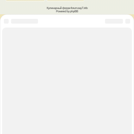
Кулинарный форум
forum.say7.info
Powered by
phpBB