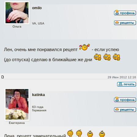
omilo
VA, USA
Ольга
Лен, очень мне понравился рецепт
- если успею
(до отпуска) сделаю в ближайшие же дни
29 Июн 2012 12:16
katinka
63 года
Германия
Екатерина
Лена, рецепт замечательный