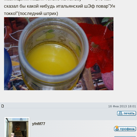
сказал бы какой нибудь итальянский шЭф повар"Ун
токко!"(последний штрих)
16 Фев 2013 18:01
yfnfif77