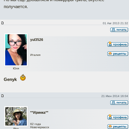
получается.
01 Авг 2013 21:32
yul3526
Италия
Юля
Genyk
21 Июн 2014 16:04
**Иринка**
62 года
Новочеркасск
Ира