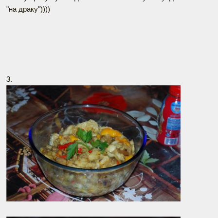
"на драку"))))
3.