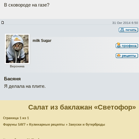
В сковороде на газе?
31 Окт 2014 6:50
milk Sugar
Вероника
Басяня
Я делала на плите.
Салат из баклажан «Светофор»
Страница
1
из
1
Форумы SAY7
»
Кулинарные рецепты
»
Закуски и бутерброды