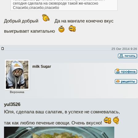
сегодня сделала на сковороде такой же-классно
Спасибо,спасибо,спасибо
Добрый добрый
Да на мангале конечно вкус
выигрывает капитально
25 Окт 2014 9:26
milk Sugar
Вероника
yul3526
Юля, сделала ваш салатик, в успехе не сомневалась,
так как люблю печеные овощи. Очень вкусно!