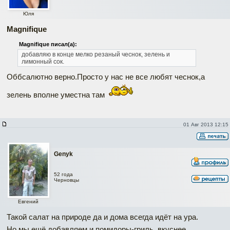
Юля
Magnifique
Magnifique писал(а):
добавляю в конце мелко резаный чеснок, зелень и
лимонный сок.
Оббсалютно верно.Просто у нас не все любят чеснок,а
зелень вполне уместна там
01 Авг 2013 12:15
Genyk
52 года
Черновцы
Евгений
Такой салат на природе да и дома всегда идёт на ура.
Но мы ещё добавляем и помидоры-гриль, вкуснее