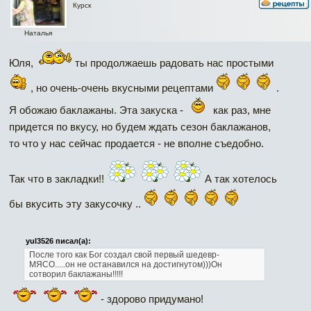
Курск
Наталья
Юля,
ты продолжаешь радовать нас простыми
, но очень-очень вкусными рецептами
.
Я обожаю баклажаны. Эта закуска -
как раз, мне
придется по вкусу, но будем ждать сезон баклажанов,
то что у нас сейчас продается - не вполне съедобно.
Так что в закладки!!
А так хотелось
бы вкусить эту закусочку ..
yul3526 писал(а):
После того как Бог создал свой первый шедевр-
МЯСО.....он не останавился на достигнутом)))Он
сотворил баклажаны!!!!!
- здорово придумано!