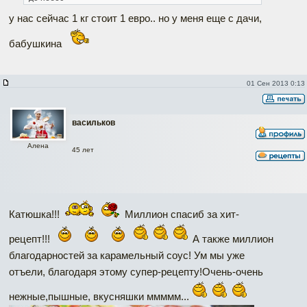
у нас сейчас 1 кг стоит 1 евро.. но у меня еще с дачи,
бабушкина
01 Сен 2013 0:13
васильков
Алена
45 лет
Катюшка!!!
Миллион спасиб за хит-
рецепт!!!
А также миллион
благодарностей за карамельный соус! Ум мы уже
отъели, благодаря этому супер-рецепту!Очень-очень
нежные,пышные, вкусняшки ммммм...