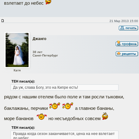
взлетает до небес
21 Мар 2013 15:00
Джанго
38 лет
Санкт-Петербург
Катя
ТЕН писал(а):
Да уж, слава Богу, это на Кипре есть!
рядом с нашим отелем было поле и там росли тыковки,
баклажаны, перчики
а главное бананы,
море бананов
но несъедобных совсем
ТЕН писал(а):
Правда когда сезон заканчивается, цена на нее взлетает
до небес