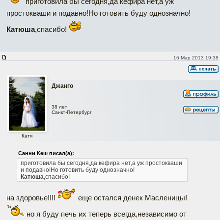
приготовила бы сегодня,да кефира нет,а уж
простокваши и подавно!Но готовить буду однозначно!
Катюша
,спасибо!
16 Мар 2013 19:38
Джанго
38 лет
Санкт-Петербург
Катя
Санни Кеш писал(а):
приготовила бы сегодня,да кефира нет,а уж простокваши
и подавно!Но готовить буду однозначно!
Катюша
,спасибо!
на здоровье!!!!
еще остался денек Масленицы!
но я буду печь их теперь всегда,независимо от