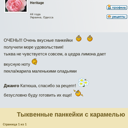
Heritage
44 года
Украина, Одесса
ОЧЕНЬ!!! Очень вкусные панкейки
получили море удовольствия!
тыква не чувствуется совсем, а цедра лимона дает
вкусную ноту
пекла/жарила маленькими оладьями
Джанго
Катюша, спасибо за рецепт!
безусловно буду готовить их еще!
Тыквенные панкейки с карамелью
Страница
1
из
1