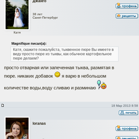
Джанго
38 лет
Санкт-Петербург
Катя
Magnifique писал(а):
Катя, скажите пожалуйста, тыквенное пюре Вы имеете в
виду просто пюре из тыквы, как обычное картофельное
пюре делаем?
просто отварная или запеченная тыква, размятая в
пюре. никаких добавок
я варю в небольшом
количестве воды,воду сливаю и разминаю
18 Мар 2013 8:58
loranas