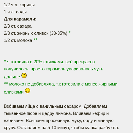
1/2 ч.л. корицы
1 ч.л. соды
Для карамели:
2/3 ст. сахара
*
2/3 ст. жирных сливок (33-35%)
**
1/2 ст. молока
*
я готовила с 20% сливками. всё прекрасно
получилось, просто карамель уваривалась чуть
дольше
**
молоко не добавляла, т.к готовила с менее жирными
сливками
Взбиваем яйца с ванильным сахаром. Добавляем
тыквенное пюре и цедру лимона. Вливаем кефир и
взбиваем. Всыпаем просеянную муку, соду и манную
крупу. Оставляем на 5-10 минут, чтобы манка разбухла.