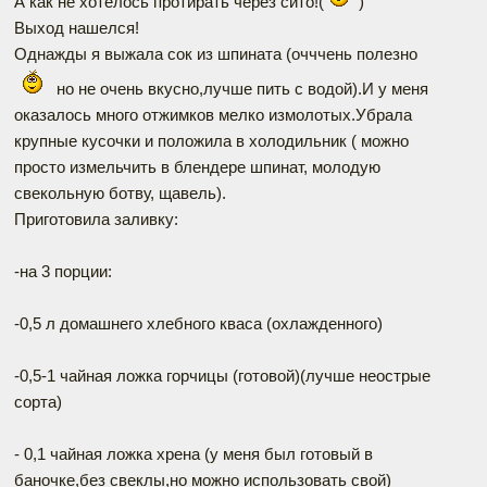
А как не хотелось протирать через сито!(
)
Выход нашелся!
Однажды я выжала сок из шпината (очччень полезно
но не очень вкусно,лучше пить с водой).И у меня
оказалось много отжимков мелко измолотых.Убрала
крупные кусочки и положила в холодильник ( можно
просто измельчить в блендере шпинат, молодую
свекольную ботву, щавель).
Приготовила заливку:
-на 3 порции:
-0,5 л домашнего хлебного кваса (охлажденного)
-0,5-1 чайная ложка горчицы (готовой)(лучше неострые
сорта)
- 0,1 чайная ложка хрена (у меня был готовый в
баночке,без свеклы,но можно использовать свой)