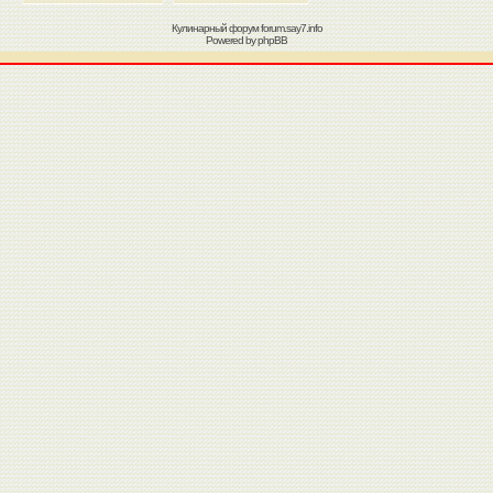
Кулинарный форум
forum.say7.info
Powered by
phpBB