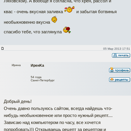
Ляховской). А вообще я согласна, что хрен, рассол и
квас - очень вкусная заливка
и забытая ботвинья
необыкновенно вкусна
спасибо тебе, что заглянула
05 Мар 2013 17:51
Ирина
ИренKа
54 года
Санкт-Петербург
Добрый день!
Очень давно пользуюсь сайтом, всегда найдешь что-
нибудь необыкновенное или просто нужный рецепт....
Зависаю над компьютером по часу, все хочется
попробовать))) Открываешь рецепт за рецептом и