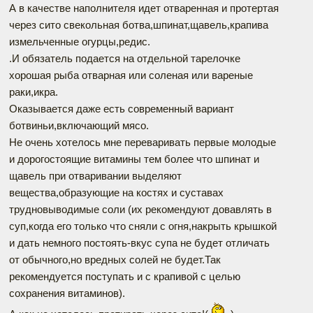
А в качестве наполнителя идет отваренная и протертая
через сито свекольная ботва,шпинат,щавель,крапива
измельченные огурцы,редис.
.И обязатель подается на отдельной тарелочке
хорошая рыба отварная или соленая или вареные
раки,икра.
Оказывается даже есть современный вариант
ботвиньи,включающий мясо.
Не очень хотелось мне переваривать первые молодые
и дорогостоящие витамины тем более что шпинат и
щавель при отваривании выделяют
вещества,образующие на костях и суставах
трудновыводимые соли (их рекомендуют довавлять в
суп,когда его только что сняли с огня,накрыть крышкой
и дать немного постоять-вкус супа не будет отличать
от обычного,но вредных солей не будет.Так
рекомендуется поступать и с крапивой с целью
сохранения витаминов).