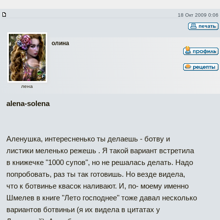
18 Окт 2009 0:06
олина
лена
alena-solena
Аленушка, интересненько ты делаешь - ботву и
листики меленько режешь . Я такой вариант встретила
в книжечке "1000 супов", но не решалась делать. Надо
попробовать, раз ты так готовишь. Но везде видела,
что к ботвинье квасок наливают. И, по- моему именно
Шмелев в книге "Лето господнее" тоже давал несколько
вариантов ботвиньи (я их видела в цитатах у