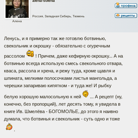
alena-solena
Россия, Западная Сибирь, Тюмень
Алена
Ленусь, и я примерно так же готовлю ботвинью,
свекольник и окрошку - обязательно с огуречным
рассолом
! Причем, даже кефирную окрошку... А на
ботвинью всегда использую смесь свекольного отвара,
кваса, рассола и хрена, и режу туда, кроме щавля и
шпината, мелкими полосочками листья мангольда, а
черешки запариваю кипятком - и туда же! И рыбку
белую хорошую малосольную к ней
... А рецепт (ну,
конечно, без пропорций), лет десять тому, я увидела в
книге Ив. Шмелёва - БОГОМОЛЬЕ, до этого я наивно
думала, что ботвинья и свекольник - суть одно и тоже
.