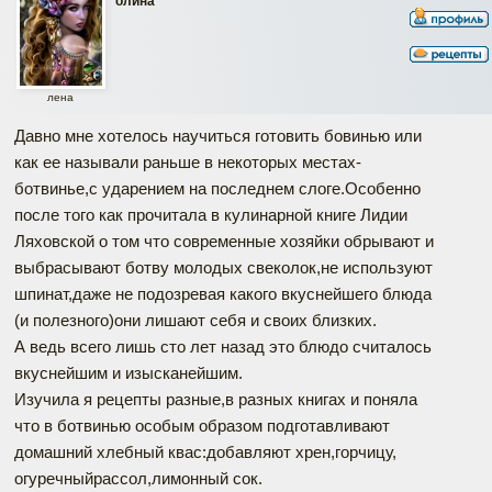
олина
лена
Давно мне хотелось научиться готовить бовинью или
как ее называли раньше в некоторых местах-
ботвинье,с ударением на последнем слоге.Особенно
после того как прочитала в кулинарной книге Лидии
Ляховской о том что современные хозяйки обрывают и
выбрасывают ботву молодых свеколок,не используют
шпинат,даже не подозревая какого вкуснейшего блюда
(и полезного)они лишают себя и своих близких.
А ведь всего лишь сто лет назад это блюдо считалось
вкуснейшим и изысканейшим.
Изучила я рецепты разные,в разных книгах и поняла
что в ботвинью особым образом подготавливают
домашний хлебный квас:добавляют хрен,горчицу,
огуречныйрассол,лимонный сок.