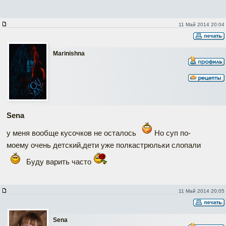
11 Май 2014 20:04
Marinishna
Sena
у меня вообще кусочков не осталось
Но суп по-
моему очень детский,дети уже полкастрюльки слопали
Буду варить часто
11 Май 2014 20:05
Sena