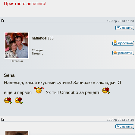
Приятного аппетита!
12 Апр 2013 15:53
natiangel333
43 года
Тюмень
Наталья
Sena
Надежда, какой вкусный супчик! Забираю в закладки! Я
еще и первая
Ух ты! Спасибо за рецепт!
12 Апр 2013 16:40