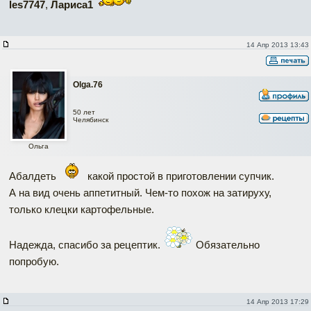
les7747
,
Лариса1
14 Апр 2013 13:43
Olga.76
50 лет
Челябинск
Ольга
Абалдеть
какой простой в приготовлении супчик.
А на вид очень аппетитный. Чем-то похож на затируху,
только клецки картофельные.
Надежда, спасибо за рецептик.
Обязательно
попробую.
14 Апр 2013 17:29