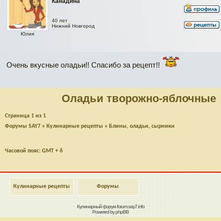
Канадина
40 лет
Нижний Новгород
Юлия
Очень вкусные оладьи!! Спасибо за рецепт!!
Оладьи творожно-яблочные
Страница
1
из
1
Форумы SAY7
»
Кулинарные рецепты
»
Блины, оладьи, сырники
Часовой пояс: GMT + 6
Кулинарные рецепты
Форумы
Кулинарный форум
forum.say7.info
Powered by
phpBB