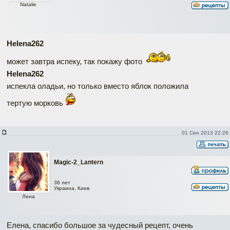
Natalie
Helena262
может завтра испеку, так покажу фото
Helena262
испекла оладьи, но только вместо яблок положила
тертую морковь
01 Сен 2013 22:26
Magic-2_Lantern
36 лет
Украина, Киев
Лена
Елена, спасибо большое за чудесный рецепт, очень