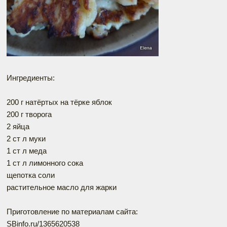
Ингредиенты:
200 г натёртых на тёрке яблок
200 г творога
2 яйца
2 ст л муки
1 ст л меда
1 ст л лимонного сока
щепотка соли
растительное масло для жарки
Приготовление по материалам сайта:
SBinfo.ru/1365620538