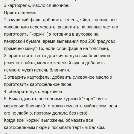
3.картофель, масло сливочное.
Приготовление:
1.в куриный фарш добавить зелень, яйцо, специи, все
хорошенько перемешать, разделить на равные части и
приготовить "коржи" ( я готовила в духовке на
пекарской бумаге, время выпекания при 200 градусах
примерно минут 15, если слой фарша не толстый),
2. приготовить тесто для яично-луковых блинчиков
(смешать яйца, молоко,зеленый лук, и добавить
немного муки) испечь блинчики.
3.отварить картофель, добавить сливочное масло и
приготовить картофельное пюре.
4. обжарить лук с морковью
5. Выкладывать все слоями:куриный "корж"-лук с
морковью-блинчик(его можно смазать майонезом, но я
его не люблю, поэтому делала без него) .
Когда все "коржи" выложены, обмазать все
картофельным пюре и посыпать тертым белком.