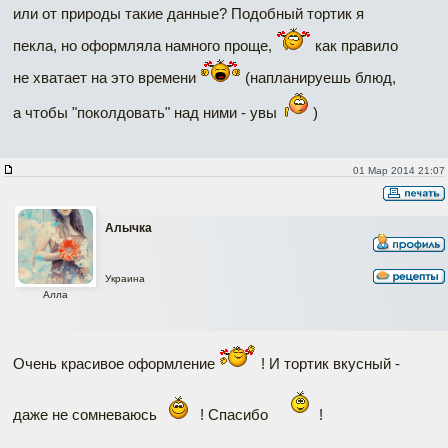
или от природы такие данные? Подобный тортик я
пекла, но оформляла намного проще,
как правило
не хватает на это времени
(напланируешь блюд,
а чтобы "поколдовать" над ними - увы
)
01 Мар 2014 21:07
Алычка
Украина
Алла
Очень красивое оформление
! И тортик вкусный -
даже не сомневаюсь
! Спасибо
!