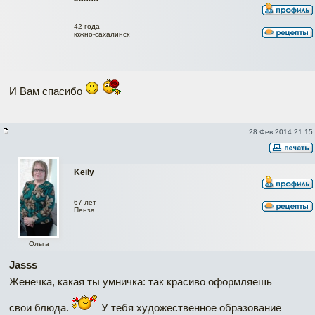
42 года
южно-сахалинск
И Вам спасибо
28 Фев 2014 21:15
Keily
67 лет
Пенза
Ольга
Jasss
Женечка, какая ты умничка: так красиво оформляешь
свои блюда.
У тебя художественное образование