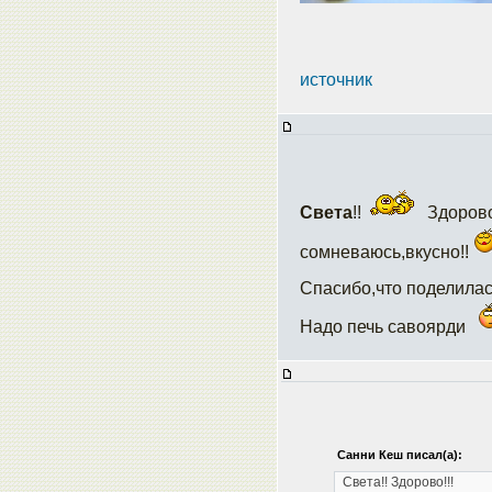
источник
Света
!!
Здорово
сомневаюсь,вкусно!!
Спасибо,что поделилас
Надо печь савоярди
Санни Кеш писал(а):
Света!! Здорово!!!