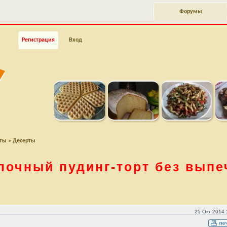
Форумы
Регистрация
Вход
пты
»
Десерты
лочный
пудинг-торт
без выпе
ки
25 Окт 2014 