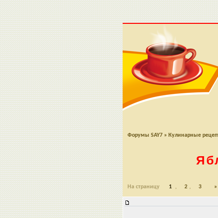
Форумы SAY7
»
Кулинарные реце
Яб
На страницу
1
,
2
,
3
»
Яблочный пудинг-торт без выпеч