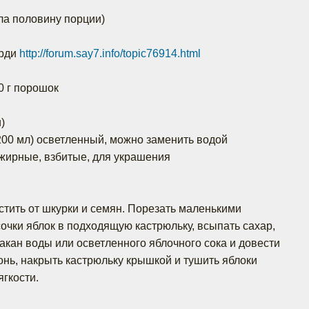
ла половину порции)
ярди
http://forum.say7.info/topic76914.html
0 г порошок
.
)
(200 мл) осветленный, можно заменить водой
жирные, взбитые, для украшения
стить от шкурки и семян. Порезать маленькими
сочки яблок в подходящую кастрюльку, всыпать сахар,
такан воды или осветленного яблочного сока и довести
онь, накрыть кастрюльку крышкой и тушить яблоки
ягкости.