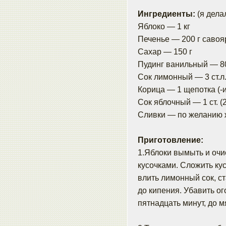
Ингредиенты:
(я дела
Яблоко — 1 кг
Печенье — 200 г саво
Сахар — 150 г
Пудинг ванильный — 8
Сок лимонный — 3 ст.л
Корица — 1 щепотка (-и
Сок яблочный — 1 ст. 
Сливки — по желанию 
Приготовление:
1.Яблоки вымыть и очи
кусочками. Сложить ку
влить лимонный сок, с
до кипения. Убавить ог
пятнадцать минут, до м