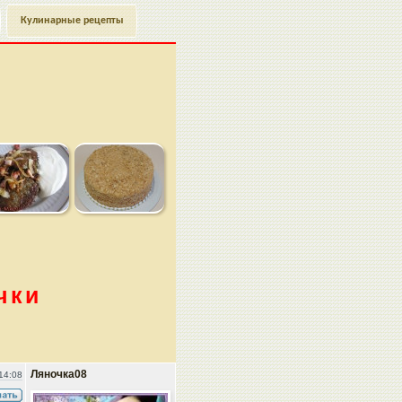
Кулинарные рецепты
чки
Ляночка08
14:08