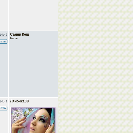
Санни Кеш
14:42
Гость
Ляночка08
14:48