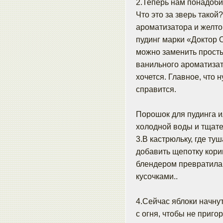
2.Теперь нам понадоби
Что это за зверь такой
ароматизатора и желто
пудинг марки «Доктор О
можно заменить просты
ванильного ароматизато
хочется. Главное, что 
справится.
Порошок для пудинга и
холодной воды и тщате
3.В кастрюльку, где ту
добавить щепотку кор
блендером превратила 
кусочками..
4.Сейчас яблоки начнут
с огня, чтобы не пригор