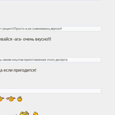
т рецепт!Просто и,не сомневаюсь,вкусно!!
айся -ага- очень вкусно!!!
ь своим опытом приготовления этого десерта
а если пригодится!