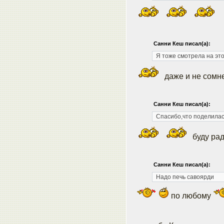
Санни Кеш писал(а):
Я тоже смотрела на это
даже и не сомнев
Санни Кеш писал(а):
Спасибо,что поделилас
буду рад
Санни Кеш писал(а):
Надо печь савоярди
по любому