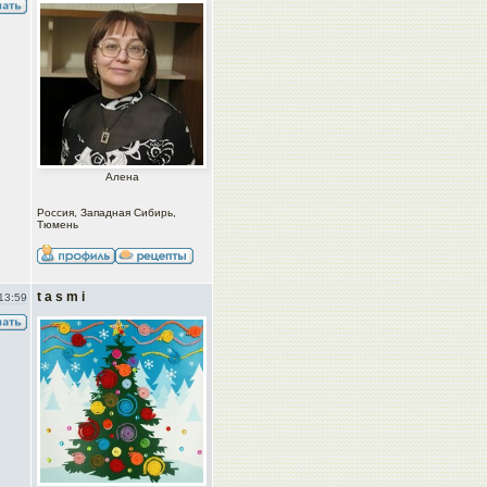
Алена
Россия, Западная Сибирь,
Тюмень
t a s m i
13:59