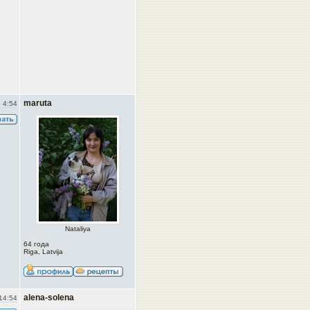
maruta
 4:54
Nataliya
64 года
Riga, Latvija
alena-solena
14:54