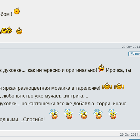
ебом !
29 Окт 2014
в духовке.... как интересно и оригинально!
Ирочка, ты
я яркая разноцветная мозаика в тарелочке!
любопытство уже мучает....интрига....
 духовки....но картошечки все же добавлю, сорри, иначе
одными....Спасибо!
29 Окт 2014 