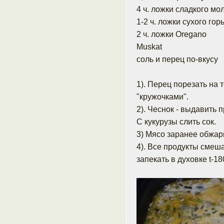
4 ч. ложки сладкого мо
1-2 ч. ложки сухого гор
2 ч. ложки Oregano
Muskat
соль и перец по-вкусу
1). Перец порезать на 
"кружочками".
2). Чеснок - выдавить
С кукурузы слить сок.
3) Мясо заранее обжари
4). Все продукты смеша
запекать в духовке t-18