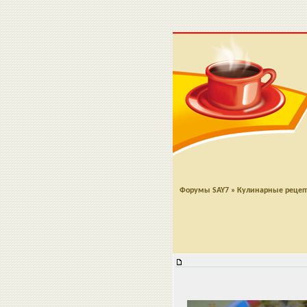
Форумы SAY7
»
Кулинарные реце
Разноцветный суп "Party"