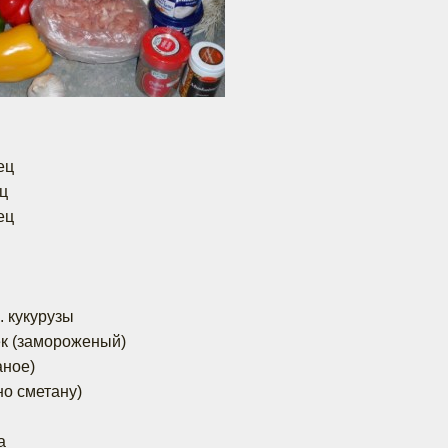
ец
ц
ец
. кукурузы
ек (замороженый)
аное)
но сметану)
а