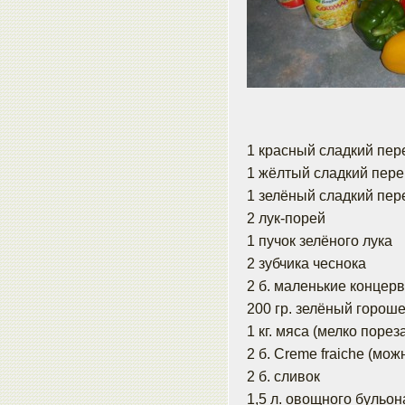
1 красный сладкий пер
1 жёлтый сладкий пере
1 зелёный сладкий пер
2 лук-порей
1 пучок зелёного лука
2 зубчика чеснока
2 б. маленькие концерв
200 гр. зелёный горош
1 кг. мяса (мелко порез
2 б. Creme fraiche (мож
2 б. сливок
1,5 л. овощного бульон