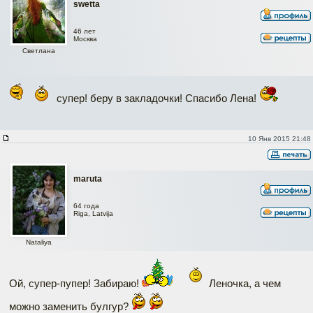
swetta
46 лет
Москва
Светлана
супер! беру в закладочки! Спасибо Лена!
10 Янв 2015 21:48
maruta
64 года
Riga, Latvija
Nataliya
Ой, супер-пупер! Забираю!
Леночка, а чем
можно заменить булгур?