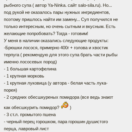
рыбного супа ( автор Ya-Ninka. сайт salo-sila.ru). Но...
под рукой не оказалось пары нужных ингредиентов,
поэтому пришлось найти им замену... Суп получился не
только интересным, но очень сытным и вкусным. Есть
желающие попробовать? Тогда - готовим!
У меня в наличии оказались следующие продукты:
-Брюшки лосося, примерно 400г + голова и хвостик
терпуга ( рекомендую для этого супа брать части рыбы
именно лососевых пород)
- 1 большая картофелина
- 1 крупная морковь
- 1 крупная луковица (у автора - белая часть лука-
порея)
- 2 средних обесшкуреных помидора (все ведь знают
как обесшкурить помидор?
)
- 3 ст.л. промытого пшена
- черный перец горошком, пара горошин душистого
перца, лавровый лист