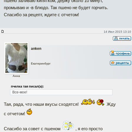
пшено заливаю кипятком, держу около 10 минут,
промываю и -в блюдо. Так пшено не будет горчить.
Спасибо за рецепт, ждите с отчетом!
14 Июл 2015 13:10
anken
Екатеринбург
Анна
пчелка тая писал(а):
Все-мое!
Тая, рада, что наши вкусы сходятся!
Жду
с отчетом!
Спасибо за совет с пшеном
, я его просто