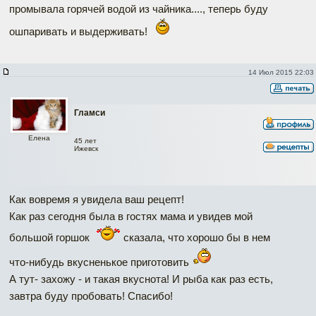
промывала горячей водой из чайника...., теперь буду
ошпаривать и выдерживать!
14 Июл 2015 22:03
Гламси
Елена
45 лет
Ижевск
Как вовремя я увидела ваш рецепт!
Как раз сегодня была в гостях мама и увидев мой
большой горшок
сказала, что хорошо бы в нем
что-нибудь вкусненькое приготовить
А тут- захожу - и такая вкуснота! И рыба как раз есть,
завтра буду пробовать! Спасибо!