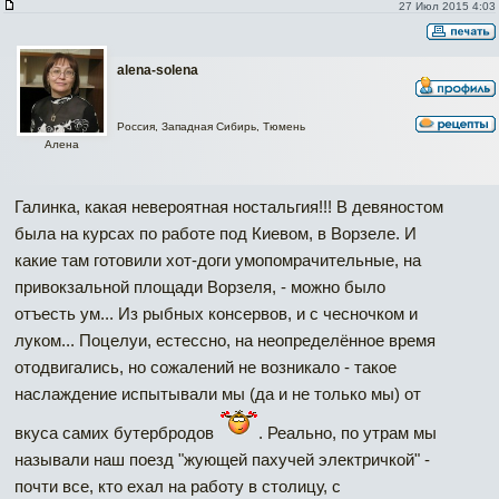
27 Июл 2015 4:03
alena-solena
Россия, Западная Сибирь, Тюмень
Алена
Галинка, какая невероятная ностальгия!!! В девяностом
была на курсах по работе под Киевом, в Ворзеле. И
какие там готовили хот-доги умопомрачительные, на
привокзальной площади Ворзеля, - можно было
отъесть ум... Из рыбных консервов, и с чесночком и
луком... Поцелуи, естессно, на неопределённое время
отодвигались, но сожалений не возникало - такое
наслаждение испытывали мы (да и не только мы) от
вкуса самих бутербродов
. Реально, по утрам мы
называли наш поезд "жующей пахучей электричкой" -
почти все, кто ехал на работу в столицу, с