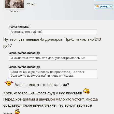
57 лет
Лариса
Parka писал(а):
А сколько это рублев?
Ну, это чуть меньше 4х долларов. Приблизительно 240
руб?
alena-solena писал(а):
И какие там готовили хот-доги умопомрачительные
alena-solena писал(а):
Сколько бы и где бы потом не пробовала, но таких
больше не довелось найти нигде и никогда.
Алён, а может это ностальгия?
Хотя, чего грешить фаст-фуд у нас вкусный!
Перед хот-догами и шаурмой мало кто устоит. Иногда
создаётся такое впечатление, что вокруг тебя все
жуют!