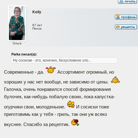
Keily
67 лет
Пенза
Ольга
Parka писал(а):
Ну сосиски - это, конечно, безусловное зло...
Современные - да.
Ассортимент огромный, но
хороших у нас нет вообще, не зависимо от цены.
Галочка, очень понравился способ формирования
булочек, как-нибудь побалую своих, пока капустка-
огурчики свои, молоденькие.
И сосиски тоже
приготовимь как у тебя - гриль, так они уж всяко
вкуснее. Спасибо за рецептик.