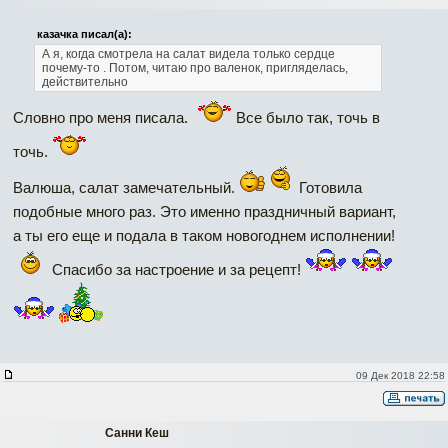
казачка писал(а):
А я, когда смотрела на салат видела только сердце
почему-то . Потом, читаю про валенок, пригляделась,
действительно
Словно про меня писала.
Все было так, точь в
точь.
Валюша, салат замечательный.
Готовила
подобные много раз. Это именно праздничный вариант,
а ты его еще и подала в таком новогоднем исполнении!
Спасибо за настроение и за рецепт!
09 Дек 2018 22:58
Санни Кеш