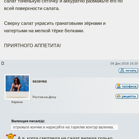
салат тоненькую сеточку и аккуратно размажьте его по
всей поверхности салата.
Сверху салат украсить гранатовыми зёрнами и
натертыми на мелкой тёрке белками.
ПРИЯТНОГО АППЕТИТА!
09 Дек 2018 16:20
казачка
Ростов-на-Дону
Карина
Валенция писал(а):
отрежьте кончик и нарисуйте на тарелке контур валенка.
А я, когда смотрела на салат видела только