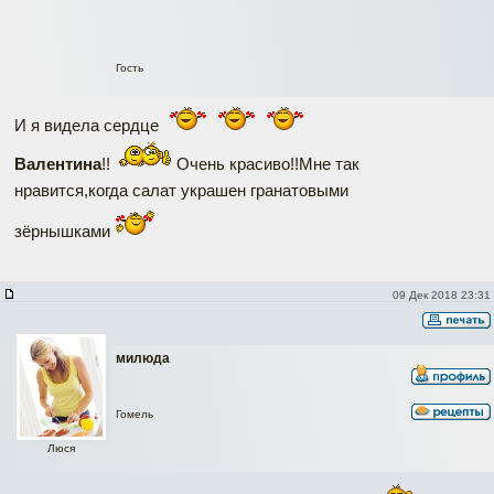
Гость
И я видела сердце
Валентина
!!
Очень красиво!!Мне так
нравится,когда салат украшен гранатовыми
зёрнышками
09 Дек 2018 23:31
милюда
Гомель
Люся