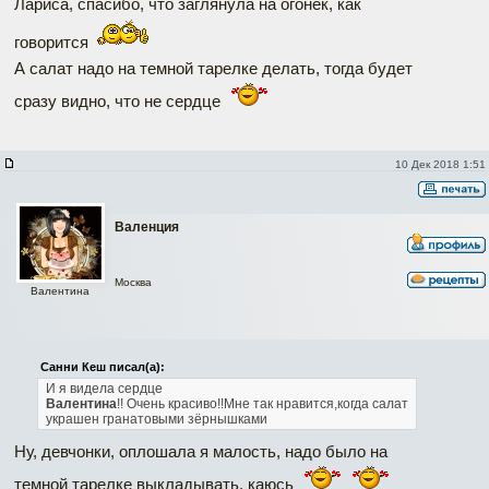
Лариса, спасибо, что заглянула на огонёк, как
говорится
А салат надо на темной тарелке делать, тогда будет
сразу видно, что не сердце
10 Дек 2018 1:51
Валенция
Москва
Валентина
Санни Кеш писал(а):
И я видела сердце
Валентина
!!
Очень красиво!!Мне так нравится,когда салат
украшен гранатовыми зёрнышками
Ну, девчонки, оплошала я малость, надо было на
темной тарелке выкладывать, каюсь