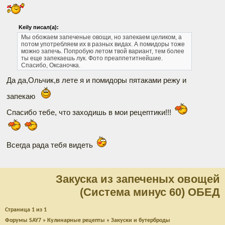
Keily писал(а):
Мы обожаем запеченые овощи, но запекаем целиком, а
потом употребляем их в разных видах. А помидоры тоже
можно запечь. Попробую летом твой вариант, тем более
ты еще запекаешь лук. Фото преаппетитнейшие.
Спасибо, Оксаночка.
Да да,Ольчик,в лете я и помидоры пятаками режу и
запекаю
Спасибо тебе, что заходишь в мои рецептики!!!
Всегда рада тебя видеть
Закуска из запеченых овощей
(Система минус 60) ОБЕД
Страница
1
из
1
Форумы SAY7
»
Кулинарные рецепты
»
Закуски и бутерброды