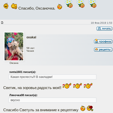
Спасибо, Оксаночка.
18 Фев 2019 1:53
oxakal
58 лет
Чехия
Оксана
sveta1601 писал(а):
Какая прелесть!!! В закладки!
Светик, на зоровье,радость моя!!
Ляночка08 писал(а):
вкусно
Спасибо Светуль за внимание к рецептику