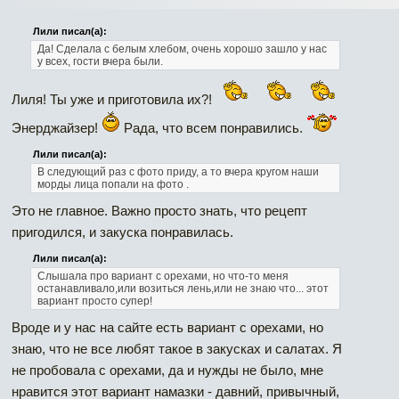
Лили писал(а):
Да!
Сделала с белым хлебом, очень хорошо зашло у нас
у всех, гости вчера были.
Лиля! Ты уже и приготовила их?!
Энерджайзер!
Рада, что всем понравились.
Лили писал(а):
В следующий раз с фото приду, а то вчера кругом наши
морды лица попали на фото .
Это не главное. Важно просто знать, что рецепт
пригодился, и закуска понравилась.
Лили писал(а):
Слышала про вариант с орехами, но что-то меня
останавливало,или возиться лень,или не знаю что... этот
вариант просто супер!
Вроде и у нас на сайте есть вариант с орехами, но
знаю, что не все любят такое в закусках и салатах. Я
не пробовала с орехами, да и нужды не было, мне
нравится этот вариант намазки - давний, привычный,