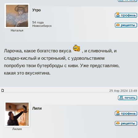
Утро
54 года
Новосибирск
Наталья
Ларочка, какое богатство вкуса
, и сливочный, и
сладко-кислый и остренький, с удовольствием
попробую твои бутерброды с киви. Уже представляю,
какая это вкуснятина.
25 Апр 2024 13:49
Лили
Лилия