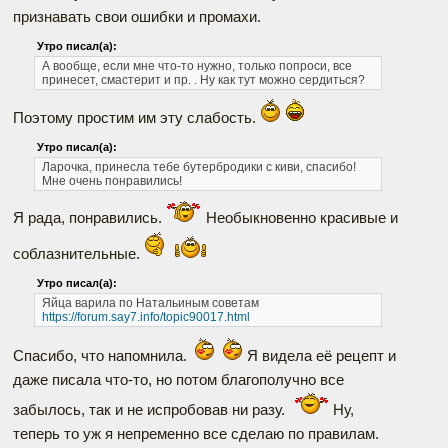
признавать свои ошибки и промахи.
Утро писал(а):
А вообще, если мне что-то нужно, только попроси, все
принесет, смастерит и пр. . Ну как тут можно сердиться?
Поэтому простим им эту слабость.
Утро писал(а):
Ларочка, принесла тебе бутербродики с киви, спасибо!
Мне очень понравились!
Я рада, понравились.
Необыкновенно красивые и
соблазнительные.
Утро писал(а):
Яйца варила по Натальиным советам
https://forum.say7.info/topic90017.html
Спасибо, что напомнила.
Я видела её рецепт и
даже писала что-то, но потом благополучно все
забылось, так и не испробовав ни разу.
Ну,
теперь то уж я непременно все сделаю по правилам.