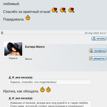
любимый.
Спасибо за приятный отзыв!
Порадовала.
26 Апр 2024 14:17
Багира-Манго
Лариса
Минск
Д_И_ана писал(а):
Лариса, спасибо, что поделилась!
Ирочка, как обещала.
Д_И_ана писал(а):
Намазка отличная, всегда все под рукой и я такую люблю.
Плюс киви, который служит украшением и привлекает