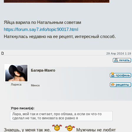
Яйца варила по Натальиным советам
https://forum.say7.info/topic90017.html
Наткнулась недавно на ее рецепт, интересный способ.
29 Апр 2024 1:19
Багира-Манго
Лариса
Минск
Утро писал(а):
Лара, мой так и считает, про облака, а если он что-то
сделал не так, то виновата все равно я
Знаешь, у меня так же.
Мужчины не любят