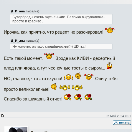
Д_И_ана писал(а):
Бутерброды очень вкусненькие. Палочка выручалочка-
просто и красиво .
Ирочка, как приятно, что рецепт не разочаровал!
Д_И_ана писал(а):
Ну конечно же вкус спецфический))) ШУтка!
Есть такой момент.
Вроде как КИВИ - десертный
плод или ягода, а тут чесночные тосты с сыром...
НО, главное, что это вкусно!
Они у тебя
просто великолепные!
Спасибо за шикарный отчет!
05 Май 2024 0:01