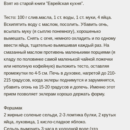
Взят из старой книги "Еврейская кухня".
Тесто: 100 г слив.масла, 1 ст. воды, 1 ст. муки, 4 яйца.
Вскипятить воду с маслом, посолить. Убавить огнь,
всыпать муку (я сыплю понемногу), хорошенько
вымешать. Снять с огня, немного охладить и по одному
ввести яйца, тщательно вымешивая каждый раз. На
смазанный маслом противень маленькими порциями (я
кладу по половинке самой маленькой чайной ложечки
или неполную кофейную) выложить тесто, оставляя
промежутки по 4-5 см. Печь в духовке, нагретой до 210-
215 градусов, когда эклеры поднимутся и зарумянятся,
убавить огонь на 15-20 градусов и допечь. Именно этот
прием позволяет эклерам хорошо держать форму.
Форшмак
2 жирные соленые сельди, 2-3 ломтика булки, 2 крутых
яйца, луковица, 1 кисло-сладкое яблоко.
Сельдь вымочить 3 часа в холодной воде (это