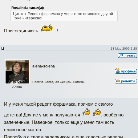
Rosalinda писал(а):
Цитата:
Рецепт форшмака у меня тоже немножко другой
Тоже интересно!
Присоединяюсь
!
18 Мар 2009 2:28
alena-solena
Россия, Западная Сибирь, Тюмень
Алена
И у меня такой рецепт форшмака, причем с самого
детства! Другие у меня получаются
, особенно
запеченные. Наверное, только еще у меня там есть
сливочное масло.
Попробую с твоим эклерчиком, а еще классные эклеры