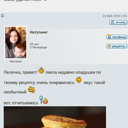
13 Май 2010 1:51
Натульчег
45 лет
C-Петербург
Наталья
Лелечка, привет!
пекла недавно оладушки по
твоему рецепту, очень понравились
вкус такой
необычный
вот, отчитываюсь