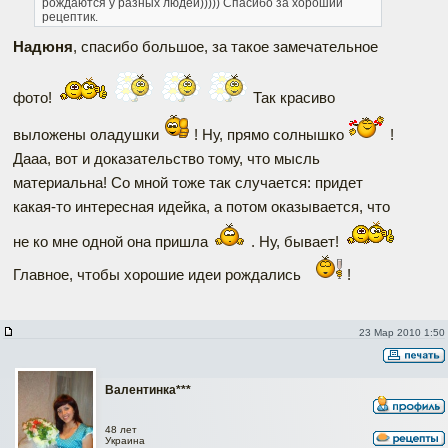
рождаются у разных людей)))))
Спасибо за хороший
рецептик.
Надюня
, спасибо большое, за такое замечательное
фото!
Так красиво
выложены оладушки
! Ну, прямо солнышко
!
Дааа, вот и доказательство тому, что мысль
материальна! Со мной тоже так случается: придет
какая-то интересная идейка, а потом оказывается, что
не ко мне одной она пришла
. Ну, бывает!
Главное, чтобы хорошие идеи рождались
!
23 Мар 2010 1:50
Валентинка***
48 лет
Украина