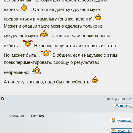
взбить
. Он то и не дает кукурузной муке
превратиться в мамалыгу (она же полента).
Может и оладьи такие можно сделать только из
кукурузной муки
... только если белки хорошо
взбить...
Не знаю, получится ли что-нить из этого.
Но, может быть...
В общем, если надумаю с этим
поэкспериментировать, сообщу о результатах
непременно!
А поленту, конечно, надо бы попробовать.
09 Апр 2010 8:12
Александр
Fat Boy