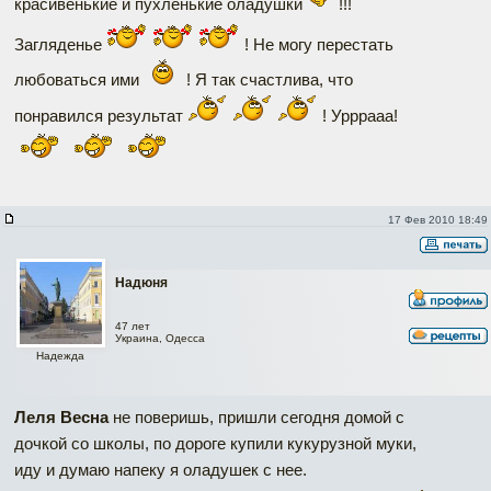
красивенькие и пухленькие оладушки
!!!
Загляденье
! Не могу перестать
любоваться ими
! Я так счастлива, что
понравился результат
! Урррааа!
17 Фев 2010 18:49
Надюня
47 лет
Украина, Одесса
Надежда
Леля Весна
не поверишь, пришли сегодня домой с
дочкой со школы, по дороге купили кукурузной муки,
иду и думаю напеку я оладушек с нее.