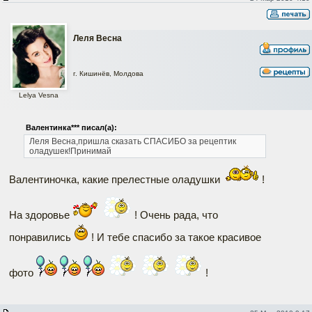
Леля Весна
г. Кишинёв, Молдова
Lelya Vesna
Валентинка*** писал(а):
Леля Весна,пришла сказать СПАСИБО за рецептик
оладушек!Принимай
Валентиночка, какие прелестные оладушки
!
На здоровье
! Очень рада, что
понравились
! И тебе спасибо за такое красивое
фото
!