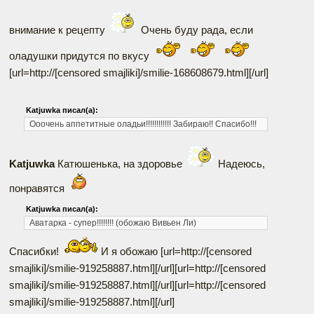
внимание к рецепту
Очень буду рада, если
оладушки придутся по вкусу
[url=http://[censored smajliki]/smilie-168608679.html]
[/url]
Katjuwka писал(а):
Ооочень аппетитные оладьи!!!!!!!!!!!! Забираю!! Спасибо!!!
Katjuwka
Катюшенька, на здоровье
Надеюсь,
понравятся
Katjuwka писал(а):
Аватарка - супер!!!!!!!! (обожаю Вивьен Ли)
Спасибки!
И я обожаю [url=http://[censored
smajliki]/smilie-919258887.html]
[/url][url=http://[censored
smajliki]/smilie-919258887.html]
[/url][url=http://[censored
smajliki]/smilie-919258887.html]
[/url]