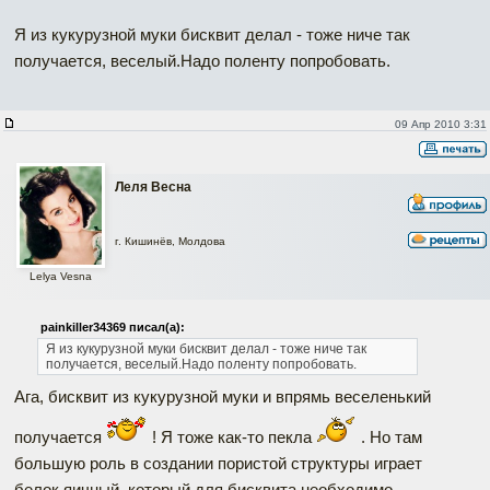
Я из кукурузной муки бисквит делал - тоже ниче так
получается, веселый.Надо поленту попробовать.
09 Апр 2010 3:31
Леля Весна
г. Кишинёв, Молдова
Lelya Vesna
painkiller34369 писал(а):
Я из кукурузной муки бисквит делал - тоже ниче так
получается, веселый.Надо поленту попробовать.
Ага, бисквит из кукурузной муки и впрямь веселенький
получается
! Я тоже как-то пекла
. Но там
большую роль в создании пористой структуры играет
белок яичный, который для бисквита необходимо