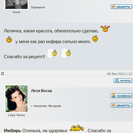
Германия
Аннa
Леличка, какая красота, обязательно сделаю,
у меня как раз кефира сильно много.
Спасибо за рецепт!!
06 Янв 2010 1:12
Леля Весна
г. Кишинёв, Молдова
Lelya Vesna
Имбирь
Оленька, на здоровье
. Спасибо за