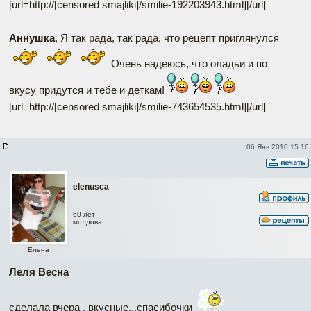
[url=http://[censored smajliki]/smilie-192203943.html]
[/url]
Аннушка
, Я так рада, так рада, что рецепт приглянулся
Очень надеюсь, что оладьи и по
вкусу придутся и тебе и деткам!
[url=http://[censored smajliki]/smilie-743654535.html]
[/url]
06 Янв 2010 15:16
elenusca
60 лет
молдова
Елена
Леля Весна
сделала вчера , вкусные...спасибочки