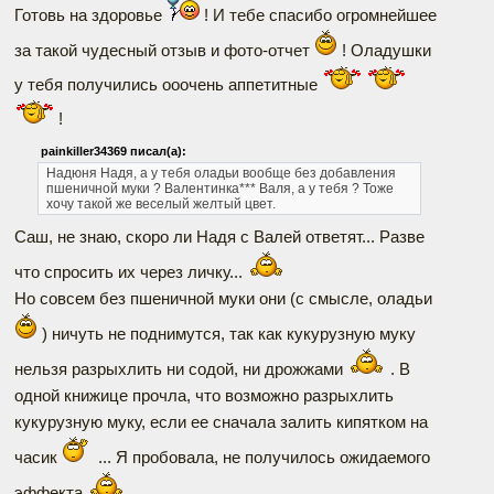
Готовь на здоровье
! И тебе спасибо огромнейшее
за такой чудесный отзыв и фото-отчет
! Оладушки
у тебя получились ооочень аппетитные
!
painkiller34369 писал(а):
Надюня
Надя, а у тебя оладьи вообще без добавления
пшеничной муки ?
Валентинка***
Валя, а у тебя ? Тоже
хочу такой же веселый желтый цвет.
Саш, не знаю, скоро ли Надя с Валей ответят... Разве
что спросить их через личку...
Но совсем без пшеничной муки они (с смысле, оладьи
) ничуть не поднимутся, так как кукурузную муку
нельзя разрыхлить ни содой, ни дрожжами
. В
одной книжице прочла, что возможно разрыхлить
кукурузную муку, если ее сначала залить кипятком на
часик
... Я пробовала, не получилось ожидаемого
эффекта
.