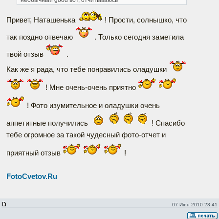
необычный good
вот, отчитываюсь
Привет, Наташенька
! Прости, солнышко, что
так поздно отвечаю
. Только сегодня заметила
твой отзыв
.
Как же я рада, что тебе понравились оладушки
! Мне очень-очень приятно
! Фото изумительное и оладушки очень
аппетитные получились
! Спасибо
тебе огромное за такой чудесный фото-отчет и
приятный отзыв
!
FotoCvetov.Ru
07 Июн 2010 23:41