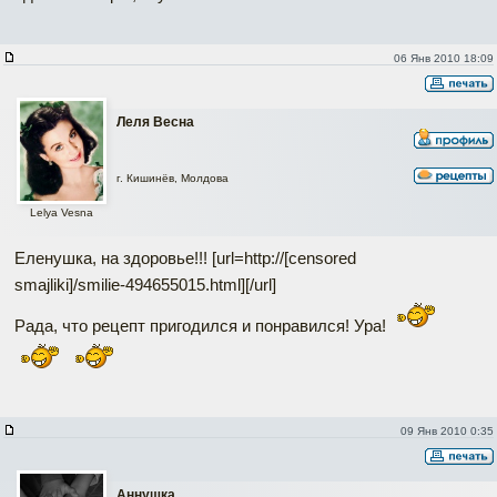
06 Янв 2010 18:09
Леля Весна
г. Кишинёв, Молдова
Lelya Vesna
Еленушка, на здоровье!!! [url=http://[censored
smajliki]/smilie-494655015.html]
[/url]
Рада, что рецепт пригодился и понравился! Ура!
09 Янв 2010 0:35
Аннушка