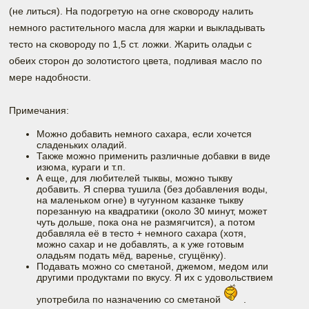
(не литься). На подогретую на огне сковороду налить
немного растительного масла для жарки и выкладывать
тесто на сковороду по 1,5 ст. ложки. Жарить оладьи с
обеих сторон до золотистого цвета, подливая масло по
мере надобности.
Примечания:
Можно добавить немного сахара, если хочется
сладеньких оладий.
Также можно применить различные добавки в виде
изюма, кураги и т.п.
А еще, для любителей тыквы, можно тыкву
добавить. Я сперва тушила (без добавления воды,
на маленьком огне) в чугунном казанке тыкву
порезанную на квадратики (около 30 минут, может
чуть дольше, пока она не размягчится), а потом
добавляла её в тесто + немного сахара (хотя,
можно сахар и не добавлять, а к уже готовым
оладьям подать мёд, варенье, сгущёнку).
Подавать можно со сметаной, джемом, медом или
другими продуктами по вкусу. Я их с удовольствием
употребила по назначению со сметаной
.