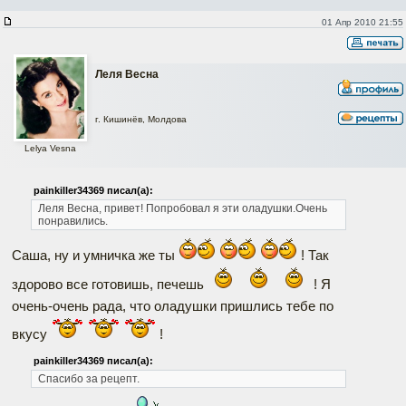
01 Апр 2010 21:55
Леля Весна
г. Кишинёв, Молдова
Lelya Vesna
painkiller34369 писал(а):
Леля Весна, привет! Попробовал я эти оладушки.Очень
понравились.
Саша, ну и умничка же ты
! Так
здорово все готовишь, печешь
! Я
очень-очень рада, что оладушки пришлись тебе по
вкусу
!
painkiller34369 писал(а):
Спасибо за рецепт.